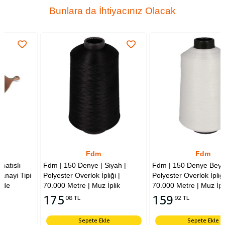
Bunlara da İhtiyacınız Olacak
Fdm
Fdm
Fdm | 150 Denye | Siyah |
Fdm | 150 Denye Beyaz
Polyester Overlok İpliği |
Polyester Overlok İpliği |
70.000 Metre | Muz İplik
70.000 Metre | Muz İplik
175
159
08 TL
92 TL
Sepete Ekle
Sepete Ekle