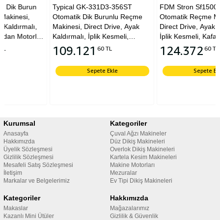
Typical GK-331D3-356ST
FDM Stron Sf1500 Dik Burun
Otomatik Dik Burunlu Reçme
Otomatik Reçme Makinesi,
Makinesi, Direct Drive, Ayak
Direct Drive, Ayak Kaldırmalı,
,
Kaldırmalı, İplik Kesmeli,
İplik Kesmeli, Kafadan Motorlu,
Kafadan Motorlu, Tabla ve
Tabla ve Tekerlekli Ayak
109.121
124.372
60 TL
60 TL
Tekerlekli Ayak
Sepete Ekle
Sepete Ekle
Kurumsal
Kategoriler
Anasayfa
Çuval Ağzı Makineler
Hakkımızda
Düz Dikiş Makineleri
Üyelik Sözleşmesi
Overlok Dikiş Makineleri
Gizlilik Sözleşmesi
Kartela Kesim Makineleri
Mesafeli Satış Sözleşmesi
Makine Motorları
İletişim
Mezuralar
Markalar ve Belgelerimiz
Ev Tipi Dikiş Makineleri
Kategoriler
Hakkımızda
Makaslar
Mağazalarımız
Kazanlı Mini Ütüler
Gizlilik & Güvenlik