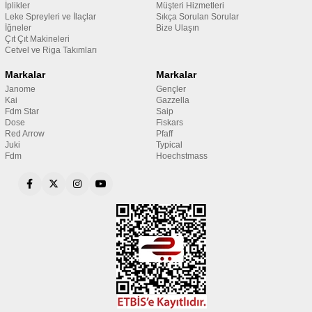
İplikler
Müşteri Hizmetleri
Leke Spreyleri ve İlaçlar
Sıkça Sorulan Sorular
İğneler
Bize Ulaşın
Çıt Çıt Makineleri
Cetvel ve Riga Takımları
Markalar
Markalar
Janome
Gençler
Kai
Gazzella
Fdm Star
Saip
Dose
Fiskars
Red Arrow
Pfaff
Juki
Typical
Fdm
Hoechstmass