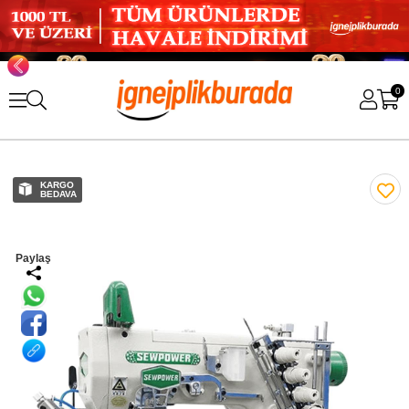
0
KARGO
BEDAVA
Paylaş