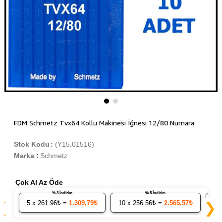
FDM Schmetz Tvx64 Kollu Makinesi İğnesi 12/80 Numara
Stok Kodu
(Y15.01516)
Marka
Schmetz
:
Çok Al Az Öde
% 3 İndirim
% 5 İndirim
5
x 261.96₺ =
1.309,79₺
10
x 256.56₺ =
2.565,57₺
20
❮
❯