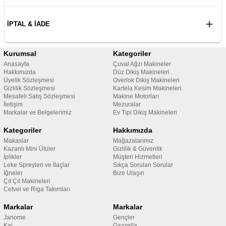
İPTAL & İADE
Kurumsal
Kategoriler
Anasayfa
Çuval Ağzı Makineler
Hakkımızda
Düz Dikiş Makineleri
Üyelik Sözleşmesi
Overlok Dikiş Makineleri
Gizlilik Sözleşmesi
Kartela Kesim Makineleri
Mesafeli Satış Sözleşmesi
Makine Motorları
İletişim
Mezuralar
Markalar ve Belgelerimiz
Ev Tipi Dikiş Makineleri
Kategoriler
Hakkımızda
Makaslar
Mağazalarımız
Kazanlı Mini Ütüler
Gizlilik & Güvenlik
İplikler
Müşteri Hizmetleri
Leke Spreyleri ve İlaçlar
Sıkça Sorulan Sorular
İğneler
Bize Ulaşın
Çıt Çıt Makineleri
Cetvel ve Riga Takımları
Markalar
Markalar
Janome
Gençler
Kai
Gazzella