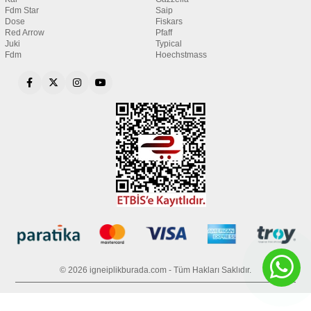
Fdm Star
Saip
Dose
Fiskars
Red Arrow
Pfaff
Juki
Typical
Fdm
Hoechstmass
© 2026 igneiplikburada.com - Tüm Hakları Saklıdır.