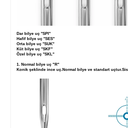
Dar bilye uç ''SPI''
Hafif bilye uç ''SES''
Orta bilye uç ''SUK''
Küt bilye uç ''SKF''
Özel bilye uç ''SKL''
1. Normal bilye uç "R"
Konik şeklinde ince uç.Normal bilye ve standart uçtur.Sist