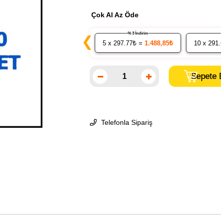
Çok Al Az Öde
% 3 İndirim
❮
5
x 297.77₺ =
1.488,85₺
10
x 291
Telefonla Sipariş