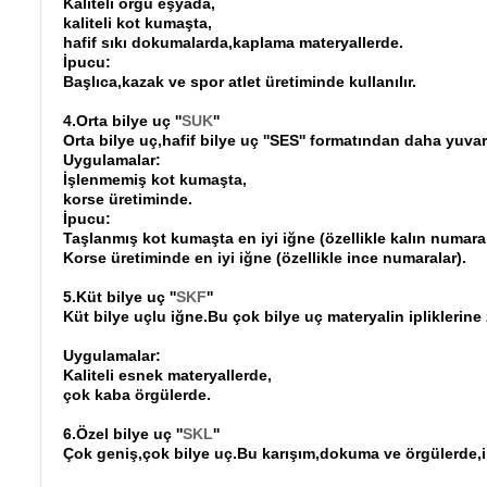
Kaliteli örgü eşyada,
kaliteli kot kumaşta,
hafif sıkı dokumalarda,kaplama materyallerde.
İpucu:
Başlıca,kazak ve spor atlet üretiminde kullanılır.
4.Orta bilye uç ''
SUK
''
Orta bilye uç,hafif bilye uç ''SES'' formatından daha yuvar
Uygulamalar:
İşlenmemiş kot kumaşta,
korse üretiminde.
İpucu:
Taşlanmış kot kumaşta en iyi iğne (özellikle kalın numara
Korse üretiminde en iyi iğne (özellikle ince numaralar).
5.Küt bilye uç ''
SKF
''
Küt bilye uçlu iğne.Bu çok bilye uç materyalin ipliklerine 
Uygulamalar:
Kaliteli esnek materyallerde,
çok kaba örgülerde.
6.Özel bilye uç ''
SKL
''
Çok geniş,çok bilye uç.Bu karışım,dokuma ve örgülerde,ipli