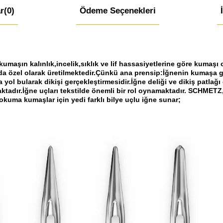
r
(0)
Ödeme Seçenekleri
aşın kalınlık,incelik,sıklık ve lif hassasiyetlerine göre kumaşı o
arda özel olarak üretilmektedir.Çünkü ana prensip:İğnenin kumaşa 
a yol bularak dikişi gerçekleştirmesidir.İğne deliği ve dikiş patlağı
dır.İğne uçları tekstilde önemli bir rol oynamaktadır. SCHMETZ, 
kuma kumaşlar için yedi farklı bilye uçlu iğne sunar;