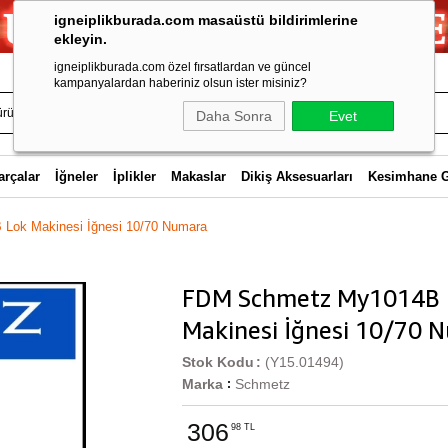
igneiplikburada.com masaüstü bildirimlerine
ekleyin.
igneiplikburada.com özel fırsatlardan ve güncel
kampanyalardan haberiniz olsun ister misiniz?
Daha Sonra
Evet
arçalar
İğneler
İplikler
Makaslar
Dikiş Aksesuarları
Kesimhane 
ok Makinesi İğnesi 10/70 Numara
FDM Schmetz My1014B 
Makinesi İğnesi 10/70 
Stok Kodu
(Y15.01494)
Marka
Schmetz
:
306
98 TL