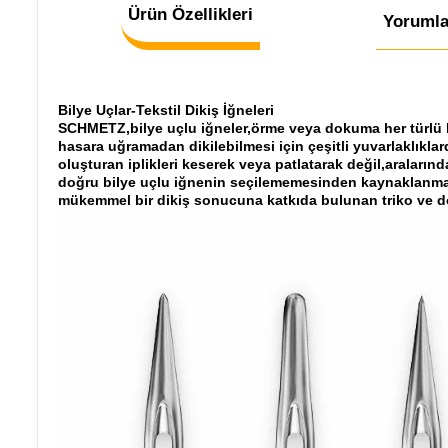
Ürün Özellikleri
Yorumla
Bilye Uçlar-Tekstil Dikiş İğneleri
SCHMETZ,bilye uçlu iğneler,örme veya dokuma her türlü kum
hasara uğramadan dikilebilmesi için çeşitli yuvarlaklıkl
oluşturan iplikleri keserek veya patlatarak değil,aralarınd
doğru bilye uçlu iğnenin seçilememesinden kaynaklanmakta
mükemmel bir dikiş sonucuna katkıda bulunan triko ve do