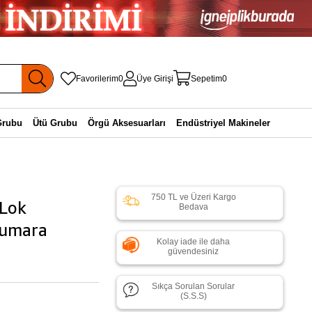
Favorilerim
0
Üye Girişi
Sepetim
0
Grubu
Ütü Grubu
Örgü Aksesuarları
Endüstriyel Makineler
750 TL ve Üzeri Kargo
Lok
Bedava
Numara
Kolay iade ile daha
güvendesiniz
Sıkça Sorulan Sorular
(S.S.S)