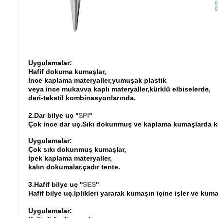
Uygulamalar:
Hafif dokuma kumaşlar,
İnce kaplama materyaller,yumuşak plastik
veya ince mukavva kaplı materyaller,kürklü elbiselerde,
deri-tekstil kombinasyonlarında.
2.Dar bilye uç ''
SPI
''
Çok ince dar uç.Sıkı dokunmuş ve kaplama kumaşlarda kesi
Uygulamalar:
Çok sıkı dokunmuş kumaşlar,
İpek kaplama materyaller,
kalın dokumalar,çadır tente.
3.Hafif bilye uç ''
SES
''
Hafif bilye uç.İplikleri yararak kumaşın içine işler ve kum
Uygulamalar: