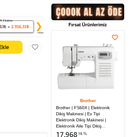
% 5 İndirim
% 7 İndirim
% 9 İndirim
❯
Fırsat Ürünlerimiz
.63₺ =
2.916,31₺
20
x 285.49₺ =
5.709,83₺
50
x 279.35₺ =
13.9
Brother
Brother | FS60X | Elektronik
Dikiş Makinesi | Ev Tipi
Elektronik Dikiş Makinesi |
Elektronik Aile Tipi Dikiş
Makinesi
17.968
18 TL