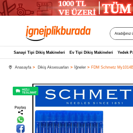
Sanayi Tipi Dikiş Makineleri
Ev Tipi Dikiş Makineleri
Yedek P
Anasayfa
Dikiş Aksesuarları
İğneler
FDM Schmetz My1014B L
HIZLI
TESLİMAT
Paylaş