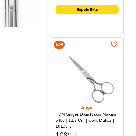
Sepete Ekle
%25
Singer
FDM Singer Dikiş Nakış Makası |
5 No | 12.7 Cm | Çelik Makas |
10103-5
108
65 TL