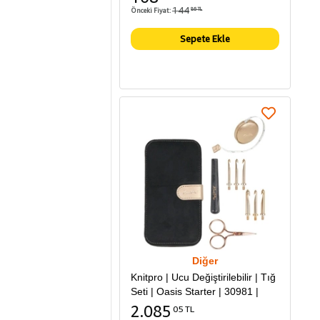
144
Önceki Fiyat:
86 TL
Sepete Ekle
Diğer
Knitpro | Ucu Değiştirilebilir | Tığ
Seti | Oasis Starter | 30981 |
2.085
05 TL