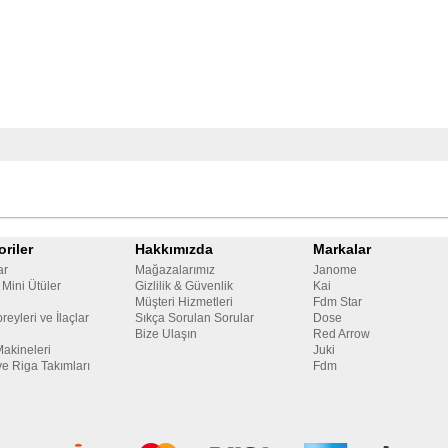
riler
Hakkımızda
Markalar
ar
Mağazalarımız
Janome
 Mini Ütüler
Gizlilik & Güvenlik
Kai
Müşteri Hizmetleri
Fdm Star
reyleri ve İlaçlar
Sıkça Sorulan Sorular
Dose
Bize Ulaşın
Red Arrow
Makineleri
Juki
ve Riga Takımları
Fdm