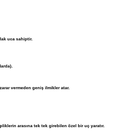
lak uca sahiptir.
larda).
zarar vermeden geniş ilmikler atar.
klerin arasına tek tek girebilen özel bir uç yaratır.