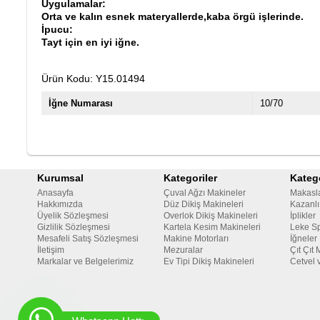
Uygulamalar:
Orta ve kalın esnek materyallerde,kaba örgü işlerinde.
İpucu:
Tayt için en iyi iğne.
Ürün Kodu: Y15.01494
İğne Numarası
10/70
Kurumsal
Kategoriler
Katego
Anasayfa
Çuval Ağzı Makineler
Makasl
Hakkımızda
Düz Dikiş Makineleri
Kazanlı
Üyelik Sözleşmesi
Overlok Dikiş Makineleri
İplikler
Gizlilik Sözleşmesi
Kartela Kesim Makineleri
Leke Sp
Mesafeli Satış Sözleşmesi
Makine Motorları
İğneler
İletişim
Mezuralar
Çıt Çıt 
Markalar ve Belgelerimiz
Ev Tipi Dikiş Makineleri
Cetvel 