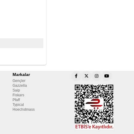
Markalar
Gençler
Gazzella
Saip
Fiskars
Pfaff
Typical
Hoechstmass