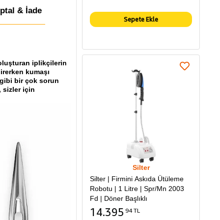
İptal & İade
Sepete Ekle
luşturan iplikçilerin
girerken kumaşı
 gibi bir çok sorun
sizler için
Silter
Silter | Firmini Askıda Ütüleme
Robotu | 1 Litre | Spr/Mn 2003
Fd | Döner Başlıklı
14.395
94 TL