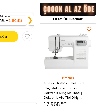
% 5 İndirim
% 7 İndirim
% 9 İndirim
❯
Fırsat Ürünlerimiz
.05₺ =
2.190,51₺
20
x 214.44₺ =
4.288,79₺
50
x 209.83₺ =
10.4
Brother
Brother | FS60X | Elektronik
Dikiş Makinesi | Ev Tipi
Elektronik Dikiş Makinesi |
Elektronik Aile Tipi Dikiş
Makinesi
17.968
18 TL