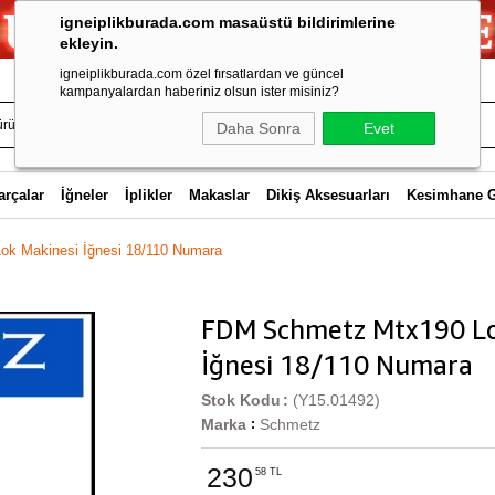
igneiplikburada.com masaüstü bildirimlerine
ekleyin.
igneiplikburada.com özel fırsatlardan ve güncel
kampanyalardan haberiniz olsun ister misiniz?
Daha Sonra
Evet
arçalar
İğneler
İplikler
Makaslar
Dikiş Aksesuarları
Kesimhane 
k Makinesi İğnesi 18/110 Numara
FDM Schmetz Mtx190 Lo
İğnesi 18/110 Numara
Stok Kodu
(Y15.01492)
Marka
Schmetz
:
230
58 TL