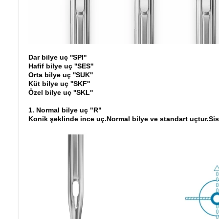
Dar bilye uç ''SPI''
Hafif bilye uç ''SES''
Orta bilye uç ''SUK''
Küt bilye uç ''SKF''
Özel bilye uç ''SKL''
1. Normal bilye uç "R"
Konik şeklinde ince uç.Normal bilye ve standart uçtur.Sist