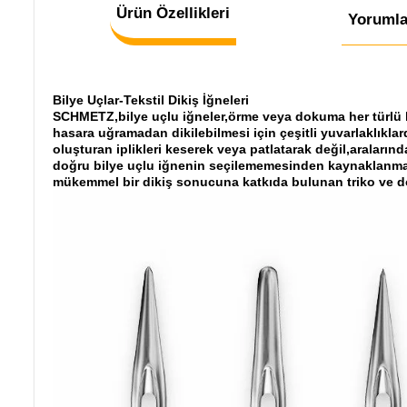
Ürün Özellikleri
Yorumla
Bilye Uçlar-Tekstil Dikiş İğneleri
SCHMETZ,bilye uçlu iğneler,örme veya dokuma her türlü kum
hasara uğramadan dikilebilmesi için çeşitli yuvarlaklıkl
oluşturan iplikleri keserek veya patlatarak değil,aralarınd
doğru bilye uçlu iğnenin seçilememesinden kaynaklanmakta
mükemmel bir dikiş sonucuna katkıda bulunan triko ve do