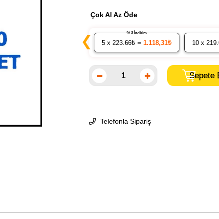
Çok Al Az Öde
% 3 İndirim
❮
5
x 223.66₺ =
1.118,31₺
10
x 219
Telefonla Sipariş