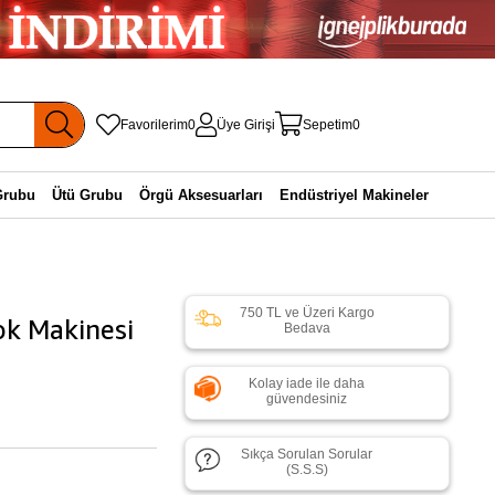
Favorilerim
0
Üye Girişi
Sepetim
0
Grubu
Ütü Grubu
Örgü Aksesuarları
Endüstriyel Makineler
750 TL ve Üzeri Kargo
k Makinesi
Bedava
Kolay iade ile daha
güvendesiniz
Sıkça Sorulan Sorular
(S.S.S)