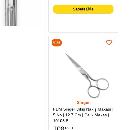
Sepete Ekle
%25
Singer
FDM Singer Dikiş Nakış Makası |
5 No | 12.7 Cm | Çelik Makas |
10103-5
108
65 TL