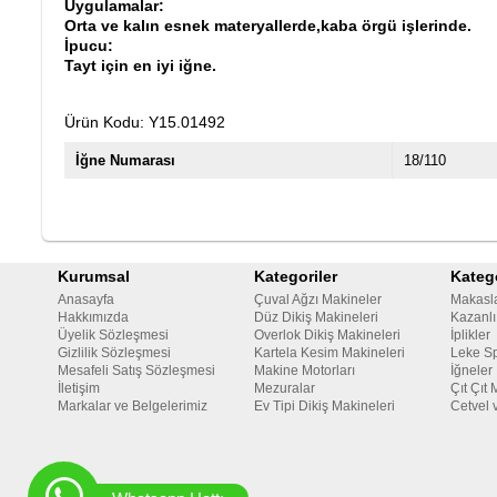
Uygulamalar:
Orta ve kalın esnek materyallerde,kaba örgü işlerinde.
İpucu:
Tayt için en iyi iğne.
Ürün Kodu: Y15.01492
İğne Numarası
18/110
Kurumsal
Kategoriler
Katego
Anasayfa
Çuval Ağzı Makineler
Makasl
Hakkımızda
Düz Dikiş Makineleri
Kazanlı
Üyelik Sözleşmesi
Overlok Dikiş Makineleri
İplikler
Gizlilik Sözleşmesi
Kartela Kesim Makineleri
Leke Sp
Mesafeli Satış Sözleşmesi
Makine Motorları
İğneler
İletişim
Mezuralar
Çıt Çıt 
Markalar ve Belgelerimiz
Ev Tipi Dikiş Makineleri
Cetvel 