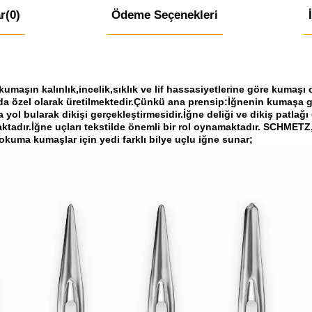
r
(0)
Ödeme Seçenekleri
aşın kalınlık,incelik,sıklık ve lif hassasiyetlerine göre kumaşı o
arda özel olarak üretilmektedir.Çünkü ana prensip:İğnenin kumaşa 
a yol bularak dikişi gerçekleştirmesidir.İğne deliği ve dikiş patlağı
dır.İğne uçları tekstilde önemli bir rol oynamaktadır. SCHMETZ, 
kuma kumaşlar için yedi farklı bilye uçlu iğne sunar;