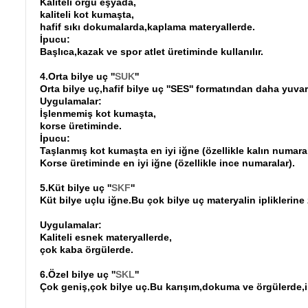
Kaliteli örgü eşyada,
kaliteli kot kumaşta,
hafif sıkı dokumalarda,kaplama materyallerde.
İpucu:
Başlıca,kazak ve spor atlet üretiminde kullanılır.
4.Orta bilye uç ''
SUK
''
Orta bilye uç,hafif bilye uç ''SES'' formatından daha yuvar
Uygulamalar:
İşlenmemiş kot kumaşta,
korse üretiminde.
İpucu:
Taşlanmış kot kumaşta en iyi iğne (özellikle kalın numara
Korse üretiminde en iyi iğne (özellikle ince numaralar).
5.Küt bilye uç ''
SKF
''
Küt bilye uçlu iğne.Bu çok bilye uç materyalin ipliklerine 
Uygulamalar:
Kaliteli esnek materyallerde,
çok kaba örgülerde.
6.Özel bilye uç ''
SKL
''
Çok geniş,çok bilye uç.Bu karışım,dokuma ve örgülerde,ipli