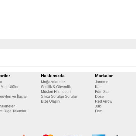
riler
Hakkımızda
Markalar
ar
Mağazalarımız
Janome
 Mini Ütüler
Gizlilik & Güvenlik
Kai
Müşteri Hizmetleri
Fdm Star
reyleri ve İlaçlar
Sıkça Sorulan Sorular
Dose
Bize Ulaşın
Red Arrow
Makineleri
Juki
ve Riga Takımları
Fdm