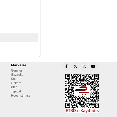
Markalar
Gençler
Gazzella
Saip
Fiskars
Pfaff
Typical
Hoechstmass