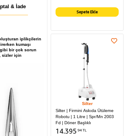
İptal & İade
Sepete Ekle
luşturan iplikçilerin
girerken kumaşı
 gibi bir çok sorun
sizler için
Silter
Silter | Firmini Askıda Ütüleme
Robotu | 1 Litre | Spr/Mn 2003
Fd | Döner Başlıklı
14.395
94 TL