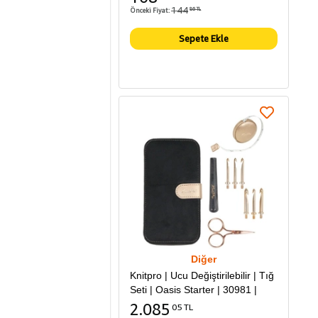
144
Önceki Fiyat:
86 TL
Sepete Ekle
Diğer
Knitpro | Ucu Değiştirilebilir | Tığ
Seti | Oasis Starter | 30981 |
2.085
05 TL