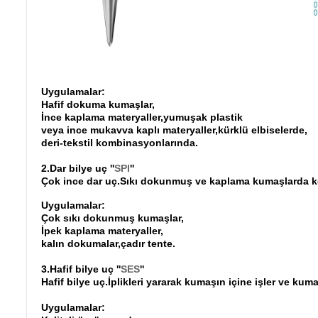
Uygulamalar:
Hafif dokuma kumaşlar,
İnce kaplama materyaller,yumuşak plastik
veya ince mukavva kaplı materyaller,kürklü elbiselerde,
deri-tekstil kombinasyonlarında.
2.Dar bilye uç ''
SPI
''
Çok ince dar uç.Sıkı dokunmuş ve kaplama kumaşlarda kesi
Uygulamalar:
Çok sıkı dokunmuş kumaşlar,
İpek kaplama materyaller,
kalın dokumalar,çadır tente.
3.Hafif bilye uç ''
SES
''
Hafif bilye uç.İplikleri yararak kumaşın içine işler ve kum
Uygulamalar: