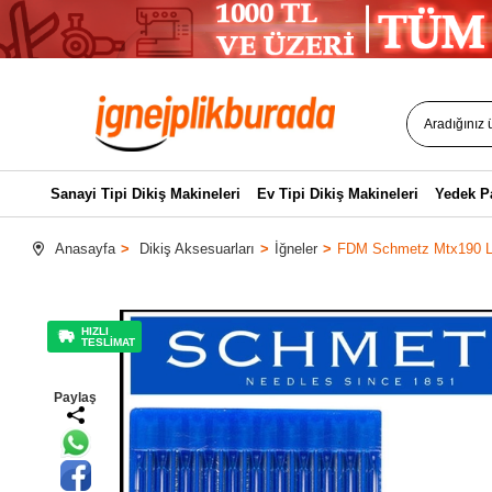
Sanayi Tipi Dikiş Makineleri
Ev Tipi Dikiş Makineleri
Yedek P
Anasayfa
Dikiş Aksesuarları
İğneler
FDM Schmetz Mtx190 Lo
HIZLI
TESLİMAT
Paylaş