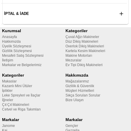
İPTAL & İADE
Kurumsal
Kategoriler
Anasayfa
Çuval Ağzı Makineler
Hakkımızda
Düz Dikiş Makineleri
Üyelik Sözleşmesi
Overlok Dikiş Makineleri
Gizlilik Sözleşmesi
Kartela Kesim Makineleri
Mesafeli Satış Sözleşmesi
Makine Motorları
İletişim
Mezuralar
Markalar ve Belgelerimiz
Ev Tipi Dikiş Makineleri
Kategoriler
Hakkımızda
Makaslar
Mağazalarımız
Kazanlı Mini Ütüler
Gizlilik & Güvenlik
İplikler
Müşteri Hizmetleri
Leke Spreyleri ve İlaçlar
Sıkça Sorulan Sorular
İğneler
Bize Ulaşın
Çıt Çıt Makineleri
Cetvel ve Riga Takımları
Markalar
Markalar
Janome
Gençler
Kai
Gazzella