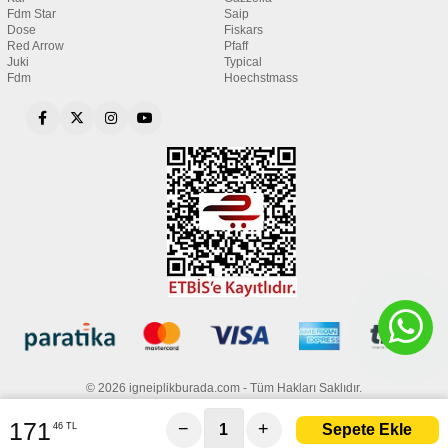
Fdm Star
Saip
Dose
Fiskars
Red Arrow
Pfaff
Juki
Typical
Fdm
Hoechstmass
© 2026 igneiplikburada.com - Tüm Hakları Saklıdır.
171
−
+
46 TL