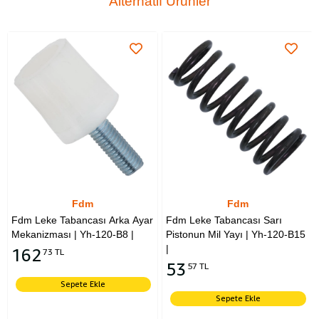
Alternatif Ürünler
Fdm
Fdm
Fdm Leke Tabancası Arka Ayar
Fdm Leke Tabancası Sarı
Mekanizması | Yh-120-B8 |
Pistonun Mil Yayı | Yh-120-B15
|
162
73 TL
53
57 TL
Sepete Ekle
Sepete Ekle