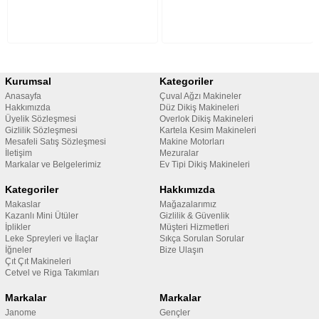
Kurumsal
Kategoriler
Anasayfa
Çuval Ağzı Makineler
Hakkımızda
Düz Dikiş Makineleri
Üyelik Sözleşmesi
Overlok Dikiş Makineleri
Gizlilik Sözleşmesi
Kartela Kesim Makineleri
Mesafeli Satış Sözleşmesi
Makine Motorları
İletişim
Mezuralar
Markalar ve Belgelerimiz
Ev Tipi Dikiş Makineleri
Kategoriler
Hakkımızda
Makaslar
Mağazalarımız
Kazanlı Mini Ütüler
Gizlilik & Güvenlik
İplikler
Müşteri Hizmetleri
Leke Spreyleri ve İlaçlar
Sıkça Sorulan Sorular
İğneler
Bize Ulaşın
Çıt Çıt Makineleri
Cetvel ve Riga Takımları
Markalar
Markalar
Janome
Gençler