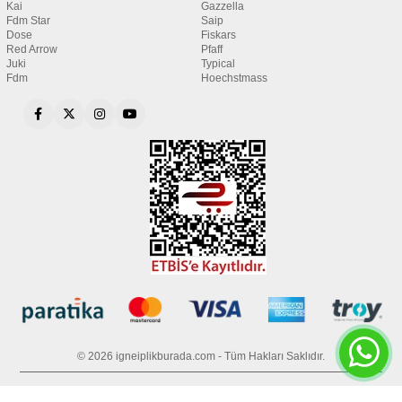
Kai
Gazzella
Fdm Star
Saip
Dose
Fiskars
Red Arrow
Pfaff
Juki
Typical
Fdm
Hoechstmass
© 2026 igneiplikburada.com - Tüm Hakları Saklıdır.