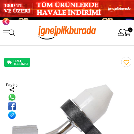
0
HIZLI
TESLİMAT
Paylaş