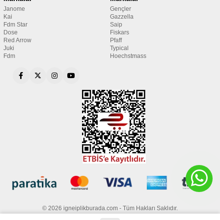
Janome
Gençler
Kai
Gazzella
Fdm Star
Saip
Dose
Fiskars
Red Arrow
Pfaff
Juki
Typical
Fdm
Hoechstmass
© 2026 igneiplikburada.com - Tüm Hakları Saklıdır.