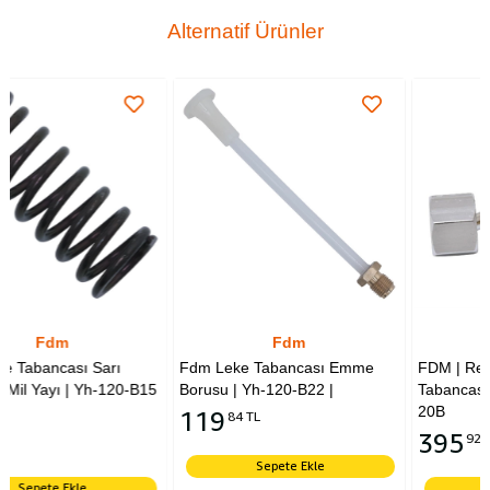
Alternatif Ürünler
Fdm
Red Arrow
rı
Fdm Leke Tabancası Emme
FDM | Red Arrow | Leke
120-B15
Borusu | Yh-120-B22 |
Tabancası | Ayarlı Ucu | Y
20B
119
84 TL
395
92 TL
Sepete Ekle
Sepete Ekle