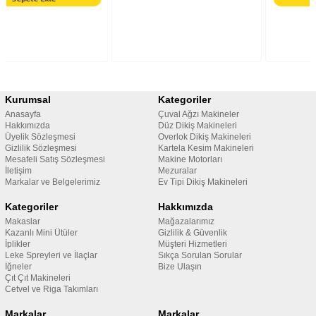
Kurumsal
Kategoriler
Anasayfa
Çuval Ağzı Makineler
Hakkımızda
Düz Dikiş Makineleri
Üyelik Sözleşmesi
Overlok Dikiş Makineleri
Gizlilik Sözleşmesi
Kartela Kesim Makineleri
Mesafeli Satış Sözleşmesi
Makine Motorları
İletişim
Mezuralar
Markalar ve Belgelerimiz
Ev Tipi Dikiş Makineleri
Kategoriler
Hakkımızda
Makaslar
Mağazalarımız
Kazanlı Mini Ütüler
Gizlilik & Güvenlik
İplikler
Müşteri Hizmetleri
Leke Spreyleri ve İlaçlar
Sıkça Sorulan Sorular
İğneler
Bize Ulaşın
Çıt Çıt Makineleri
Cetvel ve Riga Takımları
Markalar
Markalar