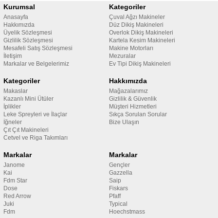
Kurumsal
Kategoriler
Anasayfa
Çuval Ağzı Makineler
Hakkımızda
Düz Dikiş Makineleri
Üyelik Sözleşmesi
Overlok Dikiş Makineleri
Gizlilik Sözleşmesi
Kartela Kesim Makineleri
Mesafeli Satış Sözleşmesi
Makine Motorları
İletişim
Mezuralar
Markalar ve Belgelerimiz
Ev Tipi Dikiş Makineleri
Kategoriler
Hakkımızda
Makaslar
Mağazalarımız
Kazanlı Mini Ütüler
Gizlilik & Güvenlik
İplikler
Müşteri Hizmetleri
Leke Spreyleri ve İlaçlar
Sıkça Sorulan Sorular
İğneler
Bize Ulaşın
Çıt Çıt Makineleri
Cetvel ve Riga Takımları
Markalar
Markalar
Janome
Gençler
Kai
Gazzella
Fdm Star
Saip
Dose
Fiskars
Red Arrow
Pfaff
Juki
Typical
Fdm
Hoechstmass