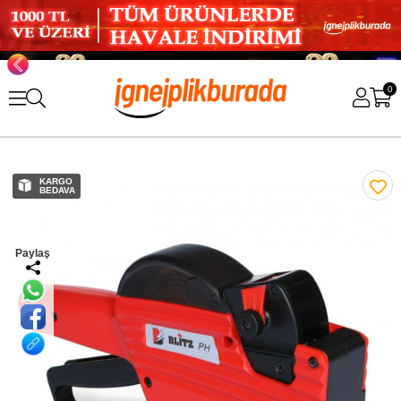
0
KARGO
BEDAVA
Paylaş