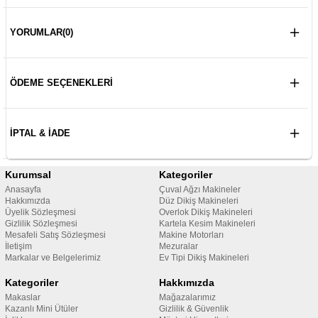
YORUMLAR
(0)
ÖDEME SEÇENEKLERI
İPTAL & İADE
Kurumsal
Kategoriler
Anasayfa
Çuval Ağzı Makineler
Hakkımızda
Düz Dikiş Makineleri
Üyelik Sözleşmesi
Overlok Dikiş Makineleri
Gizlilik Sözleşmesi
Kartela Kesim Makineleri
Mesafeli Satış Sözleşmesi
Makine Motorları
İletişim
Mezuralar
Markalar ve Belgelerimiz
Ev Tipi Dikiş Makineleri
Kategoriler
Hakkımızda
Makaslar
Mağazalarımız
Kazanlı Mini Ütüler
Gizlilik & Güvenlik