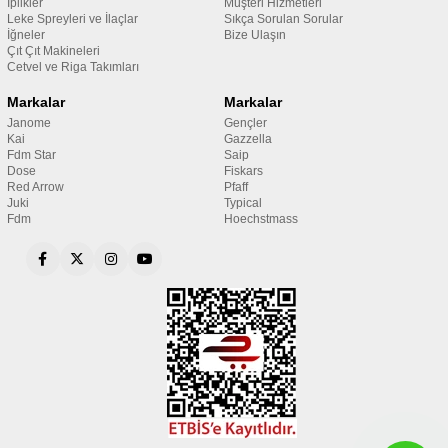
İplikler
Müşteri Hizmetleri
Leke Spreyleri ve İlaçlar
Sıkça Sorulan Sorular
İğneler
Bize Ulaşın
Çıt Çıt Makineleri
Cetvel ve Riga Takımları
Markalar
Markalar
Janome
Gençler
Kai
Gazzella
Fdm Star
Saip
Dose
Fiskars
Red Arrow
Pfaff
Juki
Typical
Fdm
Hoechstmass