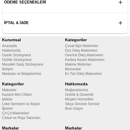
ÖDEME SEÇENEKLERI
İPTAL & İADE
Kurumsal
Kategoriler
Anasayfa
Çuval Ağzı Makineler
Hakkımızda
Düz Dikiş Makineleri
Üyelik Sözleşmesi
Overlok Dikiş Makineleri
Gizlilik Sözleşmesi
Kartela Kesim Makineleri
Mesafeli Satış Sözleşmesi
Makine Motorları
İletişim
Mezuralar
Markalar ve Belgelerimiz
Ev Tipi Dikiş Makineleri
Kategoriler
Hakkımızda
Makaslar
Mağazalarımız
Kazanlı Mini Ütüler
Gizlilik & Güvenlik
İplikler
Müşteri Hizmetleri
Leke Spreyleri ve İlaçlar
Sıkça Sorulan Sorular
İğneler
Bize Ulaşın
Çıt Çıt Makineleri
Cetvel ve Riga Takımları
Markalar
Markalar