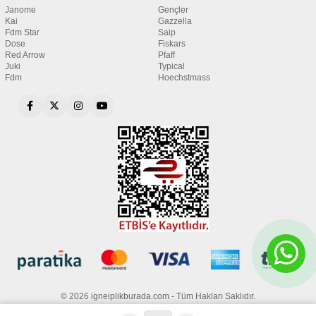
Janome
Gençler
Kai
Gazzella
Fdm Star
Saip
Dose
Fiskars
Red Arrow
Pfaff
Juki
Typical
Fdm
Hoechstmass
© 2026 igneiplikburada.com - Tüm Hakları Saklıdır.