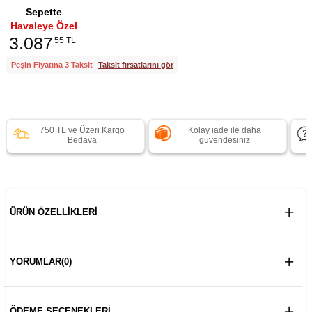
Sepette
Havaleye Özel
3.087
55 TL
Peşin Fiyatına 3 Taksit
Taksit fırsatlarını gör
750 TL ve Üzeri Kargo
Kolay iade ile daha
Bedava
güvendesiniz
ÜRÜN ÖZELLIKLERI
YORUMLAR
(0)
ÖDEME SEÇENEKLERI