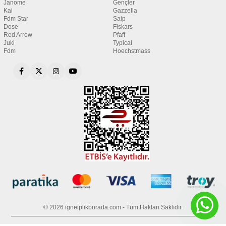
Janome
Gençler
Kai
Gazzella
Fdm Star
Saip
Dose
Fiskars
Red Arrow
Pfaff
Juki
Typical
Fdm
Hoechstmass
© 2026 igneiplikburada.com - Tüm Hakları Saklıdır.