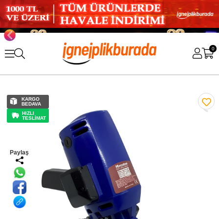
0
KARGO
BEDAVA
HIZLI
TESLİMAT
Paylaş