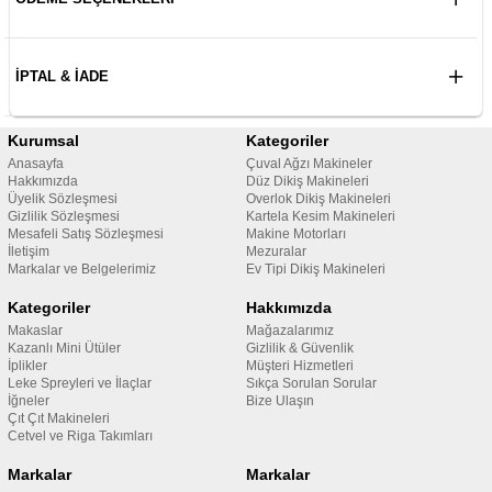
İPTAL & İADE
Kurumsal
Kategoriler
Anasayfa
Çuval Ağzı Makineler
Hakkımızda
Düz Dikiş Makineleri
Üyelik Sözleşmesi
Overlok Dikiş Makineleri
Gizlilik Sözleşmesi
Kartela Kesim Makineleri
Mesafeli Satış Sözleşmesi
Makine Motorları
İletişim
Mezuralar
Markalar ve Belgelerimiz
Ev Tipi Dikiş Makineleri
Kategoriler
Hakkımızda
Makaslar
Mağazalarımız
Kazanlı Mini Ütüler
Gizlilik & Güvenlik
İplikler
Müşteri Hizmetleri
Leke Spreyleri ve İlaçlar
Sıkça Sorulan Sorular
İğneler
Bize Ulaşın
Çıt Çıt Makineleri
Cetvel ve Riga Takımları
Markalar
Markalar