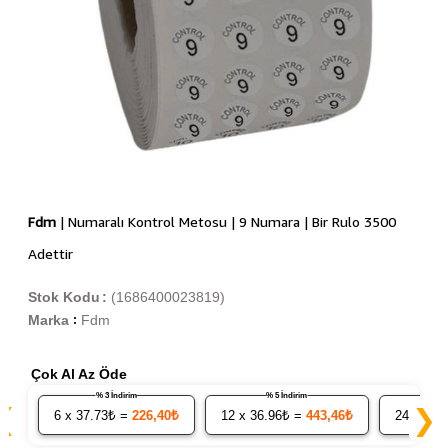
Fdm
| Numaralı Kontrol Metosu | 9 Numara | Bir Rulo 3500
Adettir
Stok Kodu
(1686400023819)
Marka
Fdm
:
Çok Al Az Öde
% 3 İndirim
% 5 İndirim
❮
❯
6
x 37.73₺ =
226,40₺
12
x 36.96₺ =
443,46₺
24
x 36.