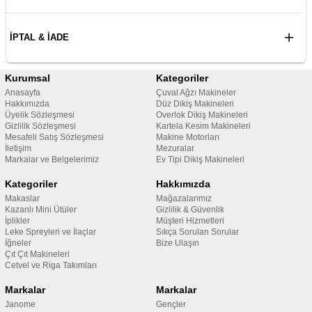
İPTAL & İADE
Kurumsal
Kategoriler
Anasayfa
Çuval Ağzı Makineler
Hakkımızda
Düz Dikiş Makineleri
Üyelik Sözleşmesi
Overlok Dikiş Makineleri
Gizlilik Sözleşmesi
Kartela Kesim Makineleri
Mesafeli Satış Sözleşmesi
Makine Motorları
İletişim
Mezuralar
Markalar ve Belgelerimiz
Ev Tipi Dikiş Makineleri
Kategoriler
Hakkımızda
Makaslar
Mağazalarımız
Kazanlı Mini Ütüler
Gizlilik & Güvenlik
İplikler
Müşteri Hizmetleri
Leke Spreyleri ve İlaçlar
Sıkça Sorulan Sorular
İğneler
Bize Ulaşın
Çıt Çıt Makineleri
Cetvel ve Riga Takımları
Markalar
Markalar
Janome
Gençler