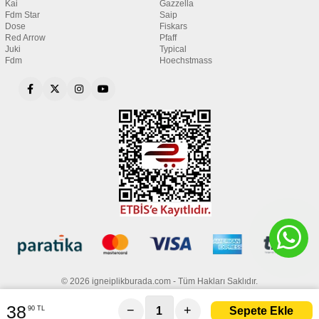
Kai
Gazzella
Fdm Star
Saip
Dose
Fiskars
Red Arrow
Pfaff
Juki
Typical
Fdm
Hoechstmass
© 2026 igneiplikburada.com - Tüm Hakları Saklıdır.
38
−
+
90 TL