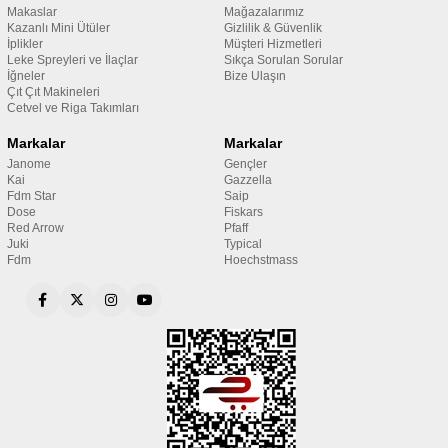
Makaslar
Mağazalarımız
Kazanlı Mini Ütüler
Gizlilik & Güvenlik
İplikler
Müşteri Hizmetleri
Leke Spreyleri ve İlaçlar
Sıkça Sorulan Sorular
İğneler
Bize Ulaşın
Çıt Çıt Makineleri
Cetvel ve Riga Takımları
Markalar
Markalar
Janome
Gençler
Kai
Gazzella
Fdm Star
Saip
Dose
Fiskars
Red Arrow
Pfaff
Juki
Typical
Fdm
Hoechstmass