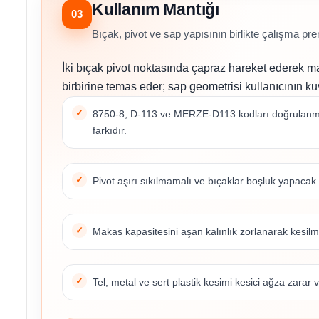
Kullanım Mantığı
03
Bıçak, pivot ve sap yapısının birlikte çalışma pren
İki bıçak pivot noktasında çapraz hareket ederek m
birbirine temas eder; sap geometrisi kullanıcının kuv
8750-8, D-113 ve MERZE-D113 kodları doğrulanmal
farkıdır.
Pivot aşırı sıkılmamalı ve bıçaklar boşluk yapacak
Makas kapasitesini aşan kalınlık zorlanarak kesilm
Tel, metal ve sert plastik kesimi kesici ağza zarar ve