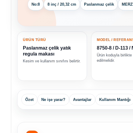
No:8
8 inç / 20,32 cm
Paslanmaz çelik
MERZ
ÜRÜN TÜRÜ
MODEL / REFERAN
Paslanmaz çelik yatık
8750-8 / D-113 /
regula makası
Ürün koduyla birlikte
edilmelidir.
Kesim ve kullanım sınıfını belirtir.
Özet
Ne işe yarar?
Avantajlar
Kullanım Mantığı