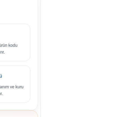
 ürün kodu
ır.
ü
anım ve kuru
r.