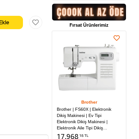
Fırsat Ürünlerimiz
Brother
Brother | FS60X | Elektronik
Dikiş Makinesi | Ev Tipi
Elektronik Dikiş Makinesi |
Elektronik Aile Tipi Dikiş
Makinesi
17.968
18 TL