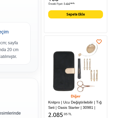
144
Önceki Fiyat:
86 TL
Sepete Ekle
eçim
 cm; sayfa
nda 20 cm
tılmıştır.
Diğer
Knitpro | Ucu Değiştirilebilir | Tığ
Seti | Oasis Starter | 30981 |
esimlerinde
2.085
05 TL