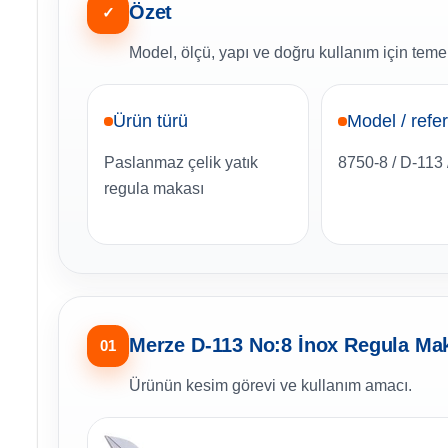
Özet
✓
Model, ölçü, yapı ve doğru kullanım için temel
Ürün türü
Model / refe
Paslanmaz çelik yatık
8750-8 / D-113 
regula makası
Merze D-113 No:8 İnox Regula Mak
01
Ürünün kesim görevi ve kullanım amacı.