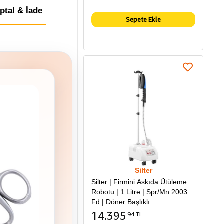
İptal & İade
Sepete Ekle
Silter
Silter | Firmini Askıda Ütüleme
Robotu | 1 Litre | Spr/Mn 2003
Fd | Döner Başlıklı
14.395
94 TL