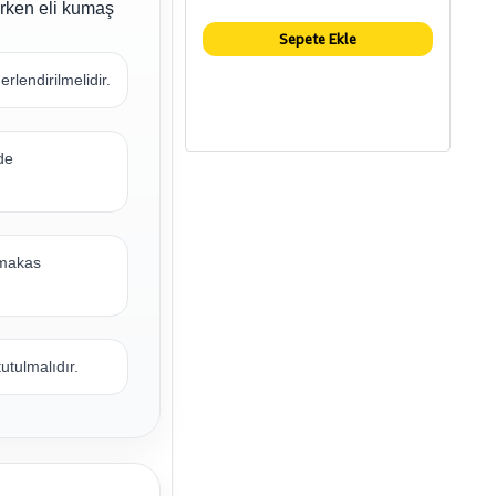
arken eli kumaş
Sepete Ekle
erlendirilmelidir.
de
 makas
utulmalıdır.