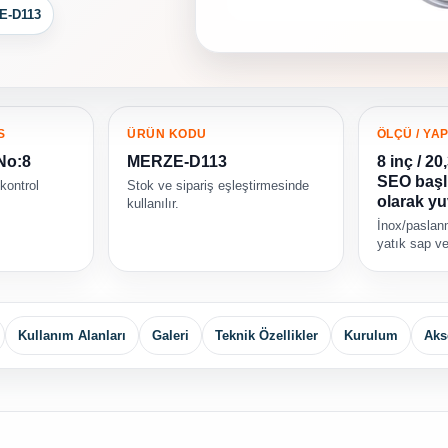
E-D113
S
ÜRÜN KODU
ÖLÇÜ / YAP
 No:8
MERZE-D113
8 inç / 2
SEO başl
 kontrol
Stok ve sipariş eşleştirmesinde
olarak yuv
kullanılır.
İnox/paslan
yatık sap ve
Kullanım Alanları
Galeri
Teknik Özellikler
Kurulum
Aks