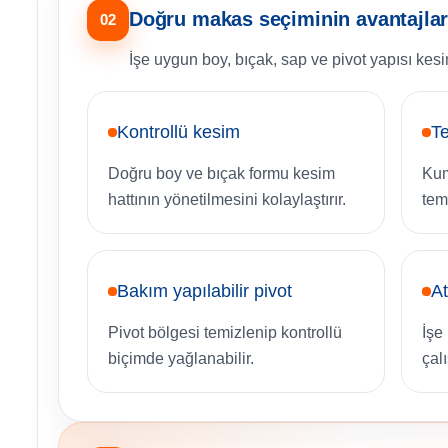
Doğru makas seçiminin avantajlar
02
İşe uygun boy, bıçak, sap ve pivot yapısı kesim
Kontrollü kesim
Te
Doğru boy ve bıçak formu kesim
Kuma
hattının yönetilmesini kolaylaştırır.
tem
Bakım yapılabilir pivot
At
Pivot bölgesi temizlenip kontrollü
İşe
biçimde yağlanabilir.
çal