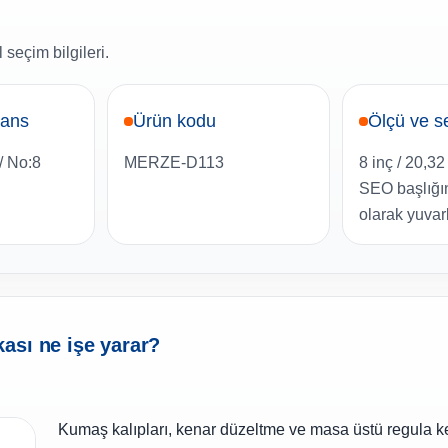
 seçim bilgileri.
rans
Ürün kodu
Ölçü ve s
/ No:8
MERZE-D113
8 inç / 20,32
SEO başlığı
olarak yuvarla
ası ne işe yarar?
Kumaş kalıpları, kenar düzeltme ve masa üstü regula k