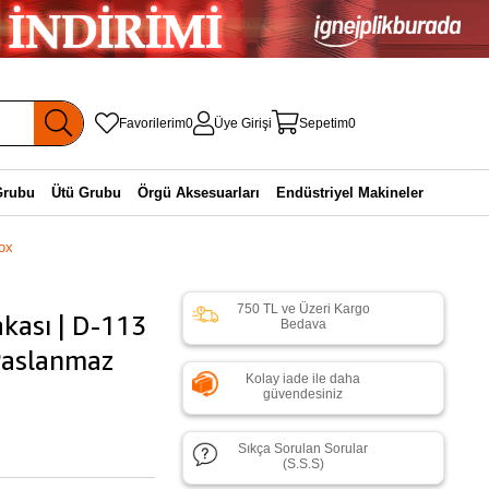
Favorilerim
0
Üye Girişi
Sepetim
0
Grubu
Ütü Grubu
Örgü Aksesuarları
Endüstriyel Makineler
nox
750 TL ve Üzeri Kargo
kası | D-113
Bedava
 Paslanmaz
Kolay iade ile daha
güvendesiniz
Sıkça Sorulan Sorular
(S.S.S)