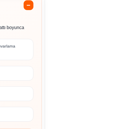
attı boyunca
uvarlama