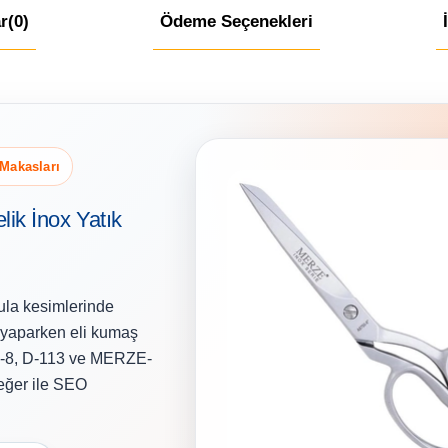
r
(0)
Ödeme Seçenekleri
 Makasları
ik İnox Yatık
ula kesimlerinde
m yaparken eli kumaş
50-8, D-113 ve MERZE-
eğer ile SEO