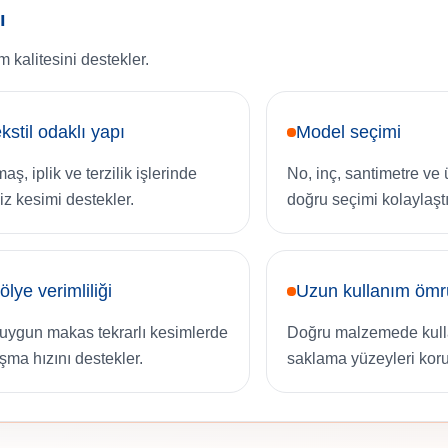
ı
 kalitesini destekler.
kstil odaklı yapı
Model seçimi
ş, iplik ve terzilik işlerinde
No, inç, santimetre ve
iz kesimi destekler.
doğru seçimi kolaylaştır
ölye verimliliği
Uzun kullanım ömr
 uygun makas tekrarlı kesimlerde
Doğru malzemede kull
ışma hızını destekler.
saklama yüzeyleri koru