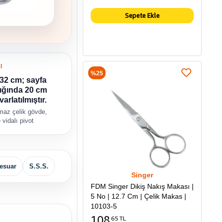
Sepete Ekle
I
%25
0,32 cm; sayfa
ığında 20 cm
arlatılmıştır.
maz çelik gövde,
 vidalı pivot
esuar
S.S.S.
Singer
FDM Singer Dikiş Nakış Makası |
5 No | 12.7 Cm | Çelik Makas |
10103-5
108
65 TL