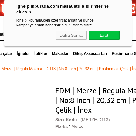
igneiplikburada.com masaüstü bildirimlerine
ekleyin.
igneiplikburada.com özel fırsatlardan ve güncel
kampanyalardan haberiniz olsun ister misiniz?
Daha Sonra
Evet
arçalar
İğneler
İplikler
Makaslar
Dikiş Aksesuarları
Kesimhane 
 Merze | Regula Makası | D-113 | No:8 Inch | 20,32 cm | Paslanmaz Çelik | İ
FDM | Merze | Regula Ma
| No:8 Inch | 20,32 cm |
Çelik | İnox
Stok Kodu
(MERZE-D113)
Marka
Merze
: