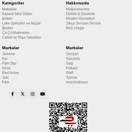
Kategoriler
Hakkımızda
Makaslar
Mağazalarımız
Kazanlı Mini Ütüler
Gizlilik & Güvenlik
İplikler
Müşteri Hizmetleri
Leke Spreyleri ve İlaçlar
Sıkça Sorulan Sorular
İğneler
Bize Ulaşın
Çıt Çıt Makineleri
Cetvel ve Riga Takımları
Markalar
Markalar
Janome
Gençler
Kai
Gazzella
Fdm Star
Saip
Dose
Fiskars
Red Arrow
Pfaff
Juki
Typical
Fdm
Hoechstmass