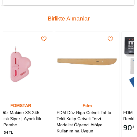
Birlikte Alınanlar
Fdm
Muşi
FDM Düz Riga Cetveli Tahta
FDM | Muşi Çizgi Taşı | Karı
k
Tekli Kalıp Cetveli Terzi
Renkli | 25 Adet
Modelist Öğrenci Atölye
90
23 TL
Kullanımına Uygun