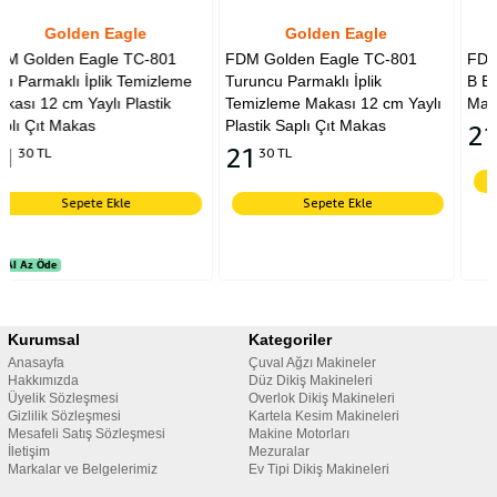
Golden Eagle
Golden Eagle
801
FDM Golden Eagle TC-801
FDM | Golden Eagle | TC-
izleme
Turuncu Parmaklı İplik
B Bakalit | İplik Temizleme
tik
Temizleme Makası 12 cm Yaylı
Makası
Plastik Saplı Çıt Makas
21
31 TL
21
30 TL
Sepete Ekle
Sepete Ekle
Kurumsal
Kategoriler
Anasayfa
Çuval Ağzı Makineler
Hakkımızda
Düz Dikiş Makineleri
Üyelik Sözleşmesi
Overlok Dikiş Makineleri
Gizlilik Sözleşmesi
Kartela Kesim Makineleri
Mesafeli Satış Sözleşmesi
Makine Motorları
İletişim
Mezuralar
Markalar ve Belgelerimiz
Ev Tipi Dikiş Makineleri