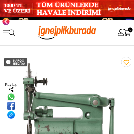
0
KARGO
BEDAVA
Paylaş