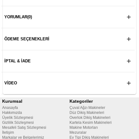
YORUMLAR
(0)
ÖDEME SEÇENEKLERI
İPTAL & İADE
VIDEO
Kurumsal
Kategoriler
Anasayfa
Çuval Ağzı Makineler
Hakkımızda
Düz Dikiş Makineleri
Üyelik Sözleşmesi
Overlok Dikiş Makineleri
Gizlilik Sözleşmesi
Kartela Kesim Makineleri
Mesafeli Satış Sözleşmesi
Makine Motorları
İletişim
Mezuralar
Markalar ve Belgelerimiz
Ev Tipi Dikiş Makineleri