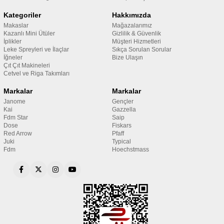
Kategoriler
Hakkımızda
Makaslar
Mağazalarımız
Kazanlı Mini Ütüler
Gizlilik & Güvenlik
İplikler
Müşteri Hizmetleri
Leke Spreyleri ve İlaçlar
Sıkça Sorulan Sorular
İğneler
Bize Ulaşın
Çıt Çıt Makineleri
Cetvel ve Riga Takımları
Markalar
Markalar
Janome
Gençler
Kai
Gazzella
Fdm Star
Saip
Dose
Fiskars
Red Arrow
Pfaff
Juki
Typical
Fdm
Hoechstmass