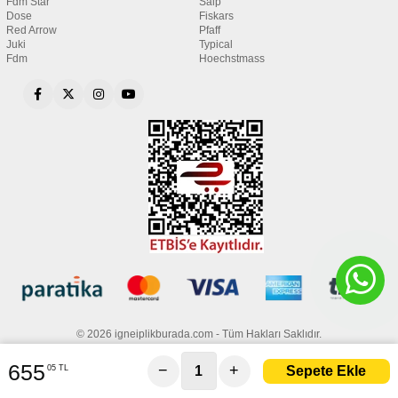
Fdm Star
Saip
Dose
Fiskars
Red Arrow
Pfaff
Juki
Typical
Fdm
Hoechstmass
© 2026 igneiplikburada.com - Tüm Hakları Saklıdır.
655
−
+
05 TL