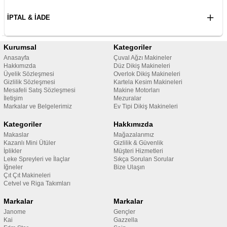
İPTAL & İADE
Kurumsal
Kategoriler
Anasayfa
Çuval Ağzı Makineler
Hakkımızda
Düz Dikiş Makineleri
Üyelik Sözleşmesi
Overlok Dikiş Makineleri
Gizlilik Sözleşmesi
Kartela Kesim Makineleri
Mesafeli Satış Sözleşmesi
Makine Motorları
İletişim
Mezuralar
Markalar ve Belgelerimiz
Ev Tipi Dikiş Makineleri
Kategoriler
Hakkımızda
Makaslar
Mağazalarımız
Kazanlı Mini Ütüler
Gizlilik & Güvenlik
İplikler
Müşteri Hizmetleri
Leke Spreyleri ve İlaçlar
Sıkça Sorulan Sorular
İğneler
Bize Ulaşın
Çıt Çıt Makineleri
Cetvel ve Riga Takımları
Markalar
Markalar
Janome
Gençler
Kai
Gazzella