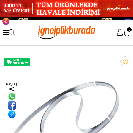
0
HIZLI
TESLİMAT
Paylaş