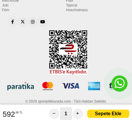
Red Arrow
Pfaff
Juki
Typical
Fdm
Hoechstmass
© 2026 igneiplikburada.com - Tüm Hakları Saklıdır.
592
−
+
69 TL