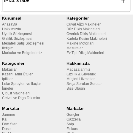
İPTAL & İADE
Kurumsal
Kategoriler
Anasayfa
Çuval Ağzı Makineler
Hakkımızda
Düz Dikiş Makineleri
Üyelik Sözleşmesi
Overlok Dikiş Makineleri
Gizlilik Sözleşmesi
Kartela Kesim Makineleri
Mesafeli Satış Sözleşmesi
Makine Motorları
İletişim
Mezuralar
Markalar ve Belgelerimiz
Ev Tipi Dikiş Makineleri
Kategoriler
Hakkımızda
Makaslar
Mağazalarımız
Kazanlı Mini Ütüler
Gizlilik & Güvenlik
İplikler
Müşteri Hizmetleri
Leke Spreyleri ve İlaçlar
Sıkça Sorulan Sorular
İğneler
Bize Ulaşın
Çıt Çıt Makineleri
Cetvel ve Riga Takımları
Markalar
Markalar
Janome
Gençler
Kai
Gazzella
Fdm Star
Saip
Dose
Fiskars