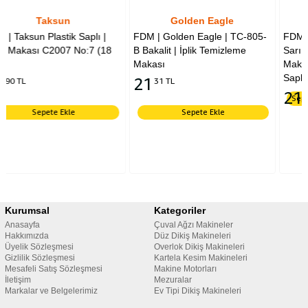
Golden Eagle
Golden Eagle
lı |
FDM | Golden Eagle | TC-805-
FDM Golden Eagle TC-80
7 (18
B Bakalit | İplik Temizleme
Sarı Parmaklı İplik Temiz
Makası
Makası 12 cm Yaylı Plasti
Saplı Çıt Makas
21
31 TL
21
30 TL
Sepete Ekle
Sepete Ekle
Kurumsal
Kategoriler
Anasayfa
Çuval Ağzı Makineler
Hakkımızda
Düz Dikiş Makineleri
Üyelik Sözleşmesi
Overlok Dikiş Makineleri
Gizlilik Sözleşmesi
Kartela Kesim Makineleri
Mesafeli Satış Sözleşmesi
Makine Motorları
İletişim
Mezuralar
Markalar ve Belgelerimiz
Ev Tipi Dikiş Makineleri