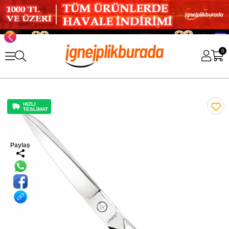
0
HIZLI
TESLİMAT
Paylaş