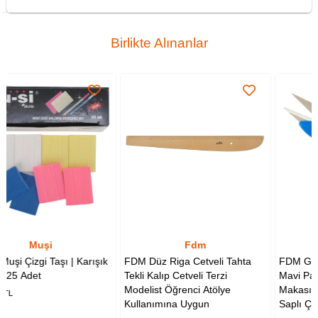
Birlikte Alınanlar
Fdm
Golden Eagle
rışık
FDM Düz Riga Cetveli Tahta
FDM Golden Eagle TC-801
Tekli Kalıp Cetveli Terzi
Mavi Parmaklı İplik Temizl
Modelist Öğrenci Atölye
Makası 12 cm Yaylı Plastik
Kullanımına Uygun
Saplı Çıt Makas