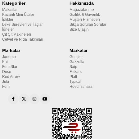
Kategoriler
Hakkımızda
Makaslar
Mağazalarımız
Kazanlı Mini Ütüler
Gizlilik & Güvenlik
İplikler
Müşteri Hizmetleri
Leke Spreyleri ve İlaçlar
Sıkça Sorulan Sorular
İğneler
Bize Ulaşın
Çıt Çıt Makineleri
Cetvel ve Riga Takımları
Markalar
Markalar
Janome
Gençler
Kai
Gazzella
Fdm Star
Saip
Dose
Fiskars
Red Arrow
Pfaff
Juki
Typical
Fdm
Hoechstmass