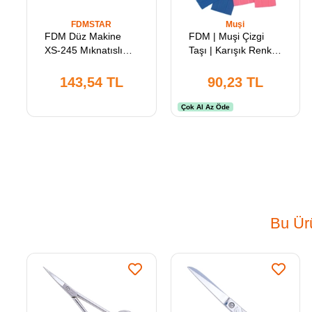
FDMSTAR
Muşi
FDM Düz Makine
FDM | Muşi Çizgi
XS-245 Mıknatıslı
Taşı | Karışık Renkli |
Siper | Ayarlı İlik
25 Adet
Açıcı | Pembe
143,54 TL
90,23 TL
Çok Al Az Öde
Bu Ürü