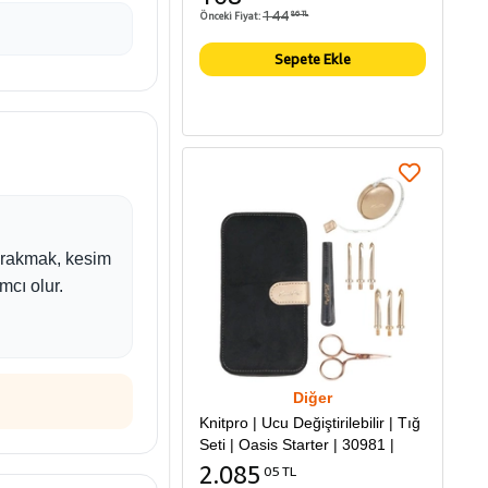
144
Önceki Fiyat:
86 TL
Sepete Ekle
bırakmak, kesim
mcı olur.
Diğer
Knitpro | Ucu Değiştirilebilir | Tığ
Seti | Oasis Starter | 30981 |
2.085
05 TL