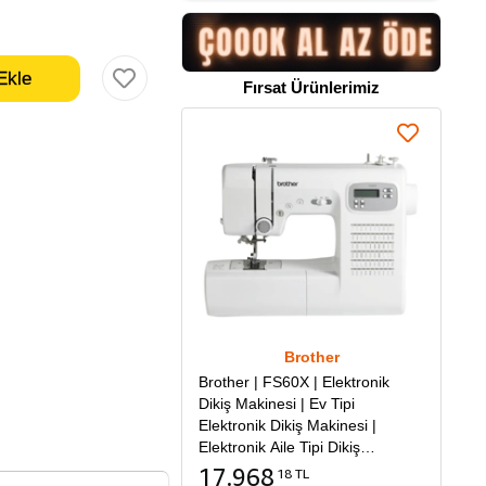
Fırsat Ürünlerimiz
Brother
Brother | FS60X | Elektronik
Dikiş Makinesi | Ev Tipi
Elektronik Dikiş Makinesi |
Elektronik Aile Tipi Dikiş
Makinesi
17.968
18 TL