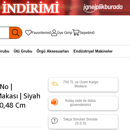
Favorilerim
0
Üye Girişi
Sepetim
0
Grubu
Ütü Grubu
Örgü Aksesuarları
Endüstriyel Makineler
750 TL ve Üzeri Kargo
No |
Bedava
akası | Siyah
Kolay iade ile daha
30,48 Cm
güvendesiniz
Sıkça Sorulan Sorular
(S.S.S)