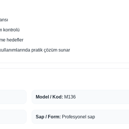
ansı
m kontrolü
eme hedefler
kullanımlarında pratik çözüm sunar
Model / Kod:
M136
Sap / Form:
Profesyonel sap