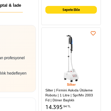
İptal & İade
Sepete Ekle
lan profesyonel
ılık hedefleyen
Silter
Silter | Firmini Askıda Ütüleme
Robotu | 1 Litre | Spr/Mn 2003
Fd | Döner Başlıklı
14.395
94 TL