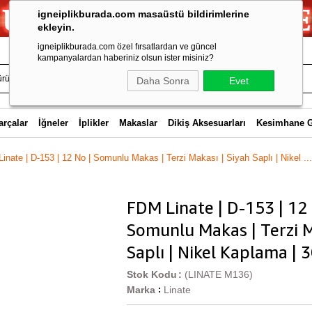
igneiplikburada.com masaüstü bildirimlerine
ekleyin.
igneiplikburada.com özel fırsatlardan ve güncel
kampanyalardan haberiniz olsun ister misiniz?
Daha Sonra
Evet
arçalar
İğneler
İplikler
Makaslar
Dikiş Aksesuarları
Kesimhane 
inate | D-153 | 12 No | Somunlu Makas | Terzi Makası | Siyah Saplı | Nikel ...
FDM Linate | D-153 | 12 
Somunlu Makas | Terzi M
Saplı | Nikel Kaplama | 
Stok Kodu
(LINATE M136)
Marka
Linate
: