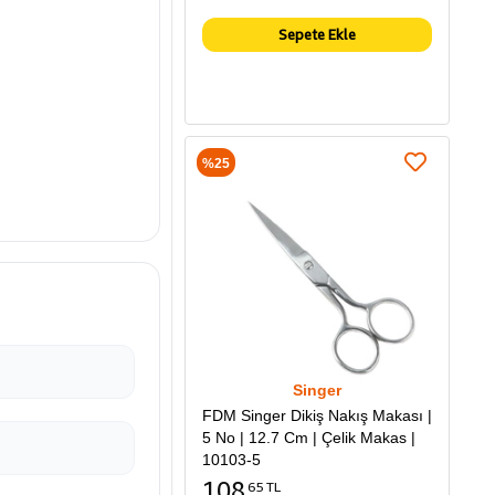
Sepete Ekle
%25
Singer
FDM Singer Dikiş Nakış Makası |
5 No | 12.7 Cm | Çelik Makas |
10103-5
108
65 TL