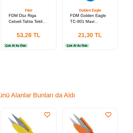
Fdm
Golden Eagle
FDM Düz Riga
FDM Golden Eagle
Cetveli Tahta Tekli
TC-801 Mavi
Kalıp Cetveli Terzi
Parmaklı İplik
Modelist Öğrenci
Temizleme Makası
53,28 TL
21,30 TL
Atölye Kullanımına
12 cm Yaylı Plastik
Uygun
Saplı Çıt Makas
Çok Al Az Öde
Çok Al Az Öde
nü Alanlar Bunları da Aldı