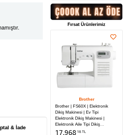
Fırsat Ürünlerimiz
amıştır.
Brother
Brother | FS60X | Elektronik
Dikiş Makinesi | Ev Tipi
Elektronik Dikiş Makinesi |
Elektronik Aile Tipi Dikiş
İptal & İade
Makinesi
17.968
18 TL