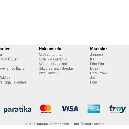
riler
Hakkımızda
Markalar
ar
Mağazalarımız
Janome
 Mini Ütüler
Gizlilik & Güvenlik
Kai
Müşteri Hizmetleri
Fdm Star
reyleri ve İlaçlar
Sıkça Sorulan Sorular
Dose
Bize Ulaşın
Red Arrow
Makineleri
Juki
ve Riga Takımları
Fdm
© 2026 igneiplikburada.com - Tüm Hakları Saklıdır.