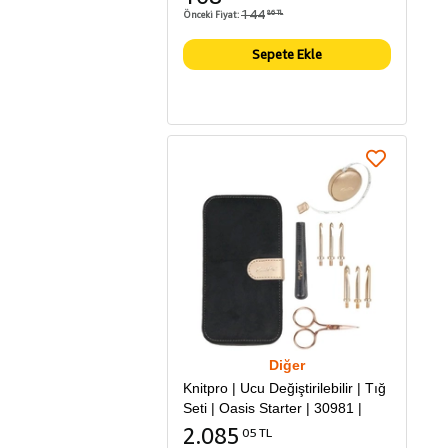
144
Önceki Fiyat:
86 TL
Sepete Ekle
Diğer
Knitpro | Ucu Değiştirilebilir | Tığ
Seti | Oasis Starter | 30981 |
2.085
05 TL