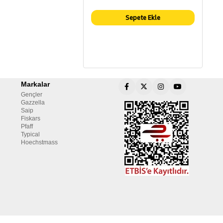
Sepete Ekle
Markalar
Gençler
Gazzella
Saip
Fiskars
Pfaff
Typical
Hoechstmass