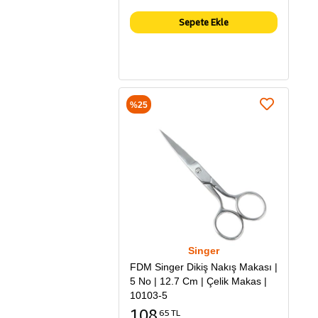
Sepete Ekle
%25
Singer
FDM Singer Dikiş Nakış Makası |
5 No | 12.7 Cm | Çelik Makas |
10103-5
108
65 TL