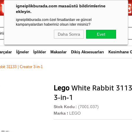
igneiplikburada.com masaüstü bildirimlerine
ekleyin.
igneiplikburada.com özel fırsatlardan ve güncel
kampanyalardan haberiniz olsun ister misiniz?
Daha Sonra
Evet
arçalar
İğneler
İplikler
Makaslar
Dikiş Aksesuarları
Kesimhane 
it 31133 | Creator 3-in-1
Lego
White Rabbit 3113
3-in-1
Stok Kodu
(7001.037)
Marka
LEGO
: