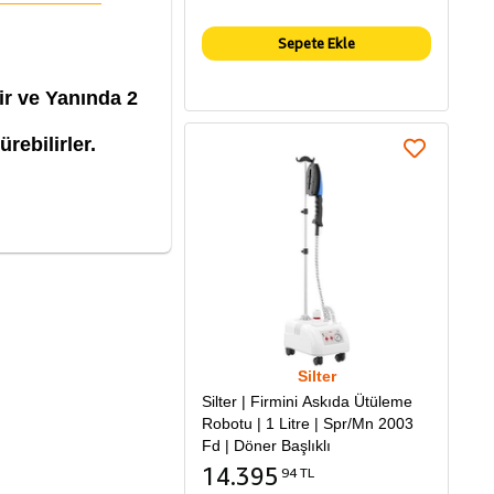
Sepete Ekle
ir ve Yanında 2
ebilirler.
Silter
Silter | Firmini Askıda Ütüleme
Robotu | 1 Litre | Spr/Mn 2003
Fd | Döner Başlıklı
14.395
94 TL