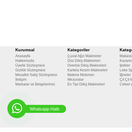
Kurumsal
Kategoriler
Katego
Anasayfa
Çuval Ağzı Makineler
Makasl
Hakkımızda
Düz Dikiş Makineleri
Kazanlı
Üyelik Sözleşmesi
Overlok Dikiş Makineleri
İplikler
Gizlilik Sözleşmesi
Kartela Kesim Makineleri
Leke Sp
Mesafeli Satış Sözleşmesi
Makine Motorları
İğneler
İletişim
Mezuralar
Çıt Çıt 
Markalar ve Belgelerimiz
Ev Tipi Dikiş Makineleri
Cetvel 
Whatsapp Hattı