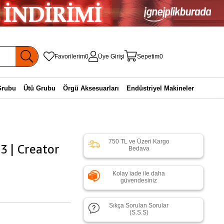
Favorilerim
0
Üye Girişi
Sepetim
0
Grubu
Ütü Grubu
Örgü Aksesuarları
Endüstriyel Makineler
750 TL ve Üzeri Kargo
3 | Creator
Bedava
Kolay iade ile daha
güvendesiniz
Sıkça Sorulan Sorular
(S.S.S)