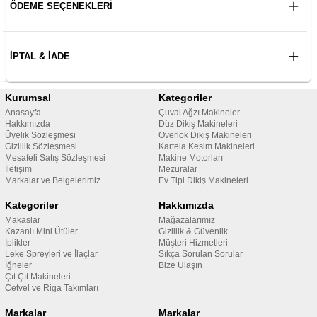
ÖDEME SEÇENEKLERI
İPTAL & İADE
Kurumsal
Kategoriler
Anasayfa
Çuval Ağzı Makineler
Hakkımızda
Düz Dikiş Makineleri
Üyelik Sözleşmesi
Overlok Dikiş Makineleri
Gizlilik Sözleşmesi
Kartela Kesim Makineleri
Mesafeli Satış Sözleşmesi
Makine Motorları
İletişim
Mezuralar
Markalar ve Belgelerimiz
Ev Tipi Dikiş Makineleri
Kategoriler
Hakkımızda
Makaslar
Mağazalarımız
Kazanlı Mini Ütüler
Gizlilik & Güvenlik
İplikler
Müşteri Hizmetleri
Leke Spreyleri ve İlaçlar
Sıkça Sorulan Sorular
İğneler
Bize Ulaşın
Çıt Çıt Makineleri
Cetvel ve Riga Takımları
Markalar
Markalar