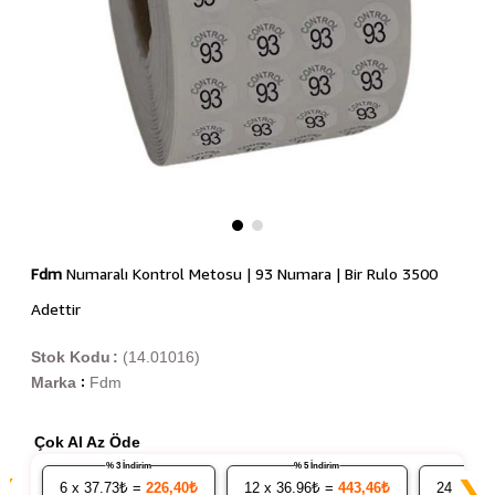
Fdm
Numaralı Kontrol Metosu | 93 Numara | Bir Rulo 3500
Adettir
Stok Kodu
(14.01016)
Marka
Fdm
:
Çok Al Az Öde
% 3 İndirim
% 5 İndirim
❮
❯
6
x 37.73₺ =
226,40₺
12
x 36.96₺ =
443,46₺
24
x 36.