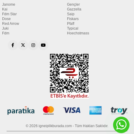
Janome
Gençler
Kai
Gazzella
Fdm Star
Saip
Dose
Fiskars
Red Arrow
Pfaff
Juki
Typical
Fdm
Hoechstmass
© 2026 igneiplikburada.com - Tüm Hakları Saklıdır.