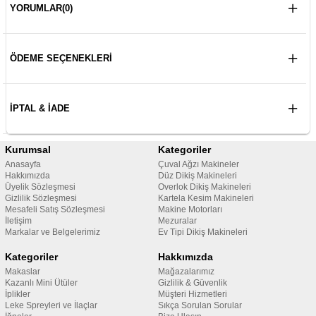
YORUMLAR
(0)
ÖDEME SEÇENEKLERI
İPTAL & İADE
Kurumsal
Kategoriler
Anasayfa
Çuval Ağzı Makineler
Hakkımızda
Düz Dikiş Makineleri
Üyelik Sözleşmesi
Overlok Dikiş Makineleri
Gizlilik Sözleşmesi
Kartela Kesim Makineleri
Mesafeli Satış Sözleşmesi
Makine Motorları
İletişim
Mezuralar
Markalar ve Belgelerimiz
Ev Tipi Dikiş Makineleri
Kategoriler
Hakkımızda
Makaslar
Mağazalarımız
Kazanlı Mini Ütüler
Gizlilik & Güvenlik
İplikler
Müşteri Hizmetleri
Leke Spreyleri ve İlaçlar
Sıkça Sorulan Sorular