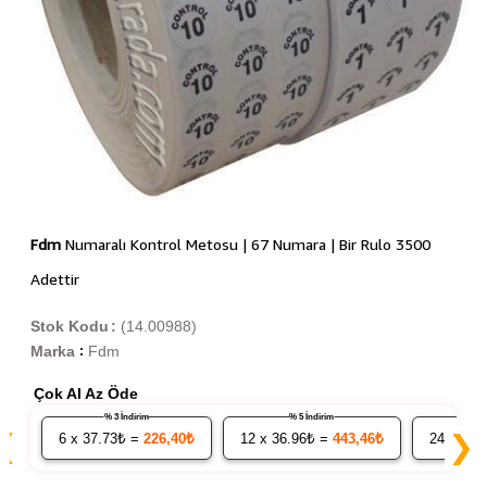
Fdm
Numaralı Kontrol Metosu | 67 Numara | Bir Rulo 3500
Adettir
Stok Kodu
(14.00988)
Marka
Fdm
:
Çok Al Az Öde
% 3 İndirim
% 5 İndirim
❮
❯
6
x 37.73₺ =
226,40₺
12
x 36.96₺ =
443,46₺
24
x 36.