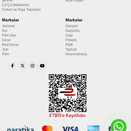
İğneler
Bize Ulaşın
Çıt Çıt Makineleri
Cetvel ve Riga Takımları
Markalar
Markalar
Janome
Gençler
Kai
Gazzella
Fdm Star
Saip
Dose
Fiskars
Red Arrow
Pfaff
Juki
Typical
Fdm
Hoechstmass