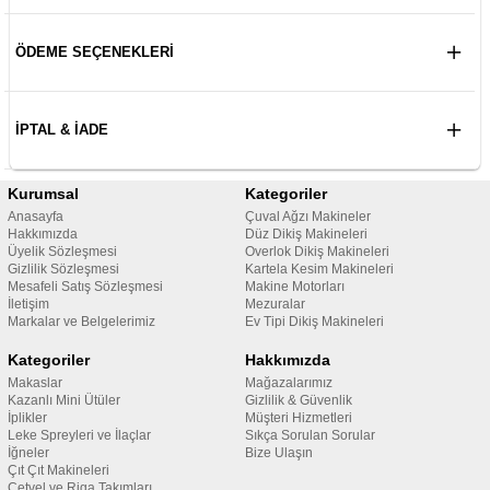
ÖDEME SEÇENEKLERI
İPTAL & İADE
Kurumsal
Kategoriler
Anasayfa
Çuval Ağzı Makineler
Hakkımızda
Düz Dikiş Makineleri
Üyelik Sözleşmesi
Overlok Dikiş Makineleri
Gizlilik Sözleşmesi
Kartela Kesim Makineleri
Mesafeli Satış Sözleşmesi
Makine Motorları
İletişim
Mezuralar
Markalar ve Belgelerimiz
Ev Tipi Dikiş Makineleri
Kategoriler
Hakkımızda
Makaslar
Mağazalarımız
Kazanlı Mini Ütüler
Gizlilik & Güvenlik
İplikler
Müşteri Hizmetleri
Leke Spreyleri ve İlaçlar
Sıkça Sorulan Sorular
İğneler
Bize Ulaşın
Çıt Çıt Makineleri
Cetvel ve Riga Takımları