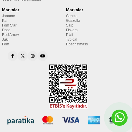
Markalar
Markalar
Janome
Gençler
Kai
Gazzella
Fdm Star
Saip
Dose
Fiskars
Red Arrow
Pfaff
Juki
Typical
Fdm
Hoechstmass