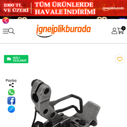
0
HIZLI
TESLİMAT
Paylaş