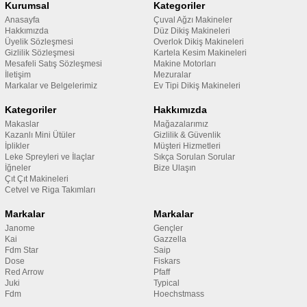
Kurumsal
Kategoriler
Anasayfa
Çuval Ağzı Makineler
Hakkımızda
Düz Dikiş Makineleri
Üyelik Sözleşmesi
Overlok Dikiş Makineleri
Gizlilik Sözleşmesi
Kartela Kesim Makineleri
Mesafeli Satış Sözleşmesi
Makine Motorları
İletişim
Mezuralar
Markalar ve Belgelerimiz
Ev Tipi Dikiş Makineleri
Kategoriler
Hakkımızda
Makaslar
Mağazalarımız
Kazanlı Mini Ütüler
Gizlilik & Güvenlik
İplikler
Müşteri Hizmetleri
Leke Spreyleri ve İlaçlar
Sıkça Sorulan Sorular
İğneler
Bize Ulaşın
Çıt Çıt Makineleri
Cetvel ve Riga Takımları
Markalar
Markalar
Janome
Gençler
Kai
Gazzella
Fdm Star
Saip
Dose
Fiskars
Red Arrow
Pfaff
Juki
Typical
Fdm
Hoechstmass