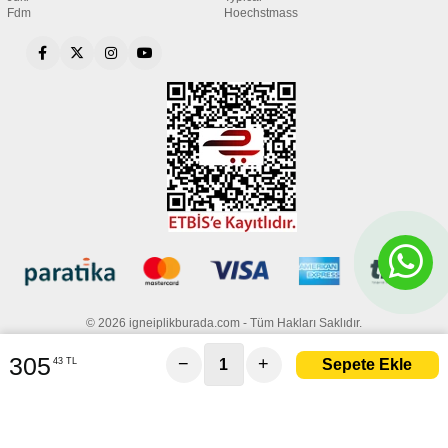
Fdm
Hoechstmass
© 2026 igneiplikburada.com - Tüm Hakları Saklıdır.
305
−
+
43 TL