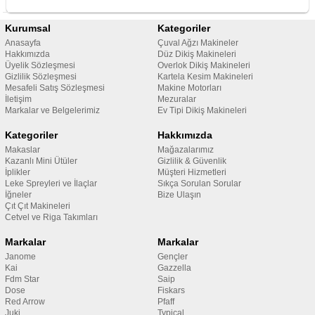
Kurumsal
Kategoriler
Anasayfa
Çuval Ağzı Makineler
Hakkımızda
Düz Dikiş Makineleri
Üyelik Sözleşmesi
Overlok Dikiş Makineleri
Gizlilik Sözleşmesi
Kartela Kesim Makineleri
Mesafeli Satış Sözleşmesi
Makine Motorları
İletişim
Mezuralar
Markalar ve Belgelerimiz
Ev Tipi Dikiş Makineleri
Kategoriler
Hakkımızda
Makaslar
Mağazalarımız
Kazanlı Mini Ütüler
Gizlilik & Güvenlik
İplikler
Müşteri Hizmetleri
Leke Spreyleri ve İlaçlar
Sıkça Sorulan Sorular
İğneler
Bize Ulaşın
Çıt Çıt Makineleri
Cetvel ve Riga Takımları
Markalar
Markalar
Janome
Gençler
Kai
Gazzella
Fdm Star
Saip
Dose
Fiskars
Red Arrow
Pfaff
Juki
Typical