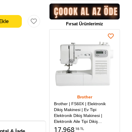
Fırsat Ürünlerimiz
Brother
Brother | FS60X | Elektronik
Dikiş Makinesi | Ev Tipi
Elektronik Dikiş Makinesi |
Elektronik Aile Tipi Dikiş
Makinesi
17.968
18 TL
İptal & İade