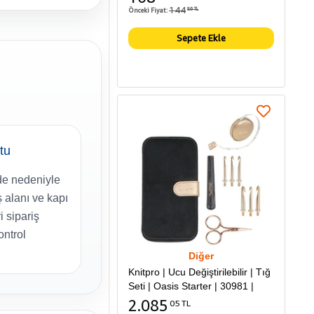
144
Önceki Fiyat:
86 TL
Sepete Ekle
tu
e nedeniyle
 alanı ve kapı
i sipariş
ntrol
Diğer
Knitpro | Ucu Değiştirilebilir | Tığ
Seti | Oasis Starter | 30981 |
2.085
05 TL