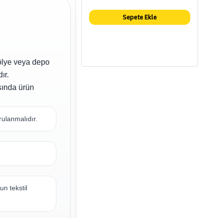
Sepete Ekle
tölye veya depo
ır.
sında ürün
rulanmalıdır.
n tekstil