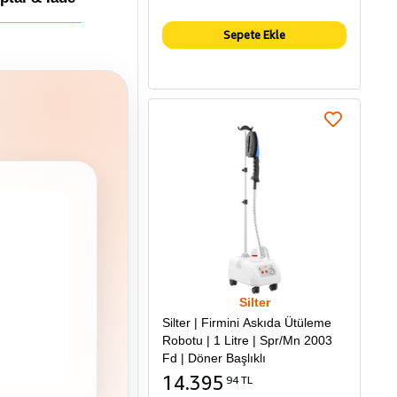
Sepete Ekle
Silter
Silter | Firmini Askıda Ütüleme
Robotu | 1 Litre | Spr/Mn 2003
Fd | Döner Başlıklı
14.395
94 TL