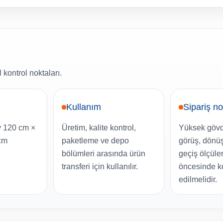
kontrol noktaları.
Kullanım
Sipariş no
y 120 cm ×
Üretim, kalite kontrol,
Yüksek gövd
cm
paketleme ve depo
görüş, dönüş
bölümleri arasında ürün
geçiş ölçüler
transferi için kullanılır.
öncesinde ko
edilmelidir.