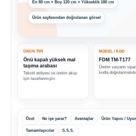
En 80 cm × Boy 120 cm × Yükseklik 180 cm
Ürün sayfasından doğrulanan görsel
ÜRÜN TİPİ
MODEL / KOD
Önü kapalı yüksek mal
FDM TM-T177
taşıma arabası
Üretim varyantı sipa
kodla doğrulanmalıdır
Tekstil atölyesi ve üretim akışı
için tasarlanmıştır.
Özet
Ne işe yarar?
Avantajlar
Ürün Yapısı / Uyu
Tamamlayıcılar
S.S.S.