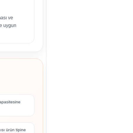
ması ve
ne uygun
apasitesine
ısı ürün tipine