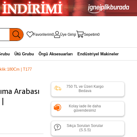
Favorilerim
0
Üye Girişi
Sepetim
0
Grubu
Ütü Grubu
Örgü Aksesuarları
Endüstriyel Makineler
klik:180Cm | T177
750 TL ve Üzeri Kargo
ıma Arabası
Bedava
 |
Kolay iade ile daha
güvendesiniz
Sıkça Sorulan Sorular
(S.S.S)