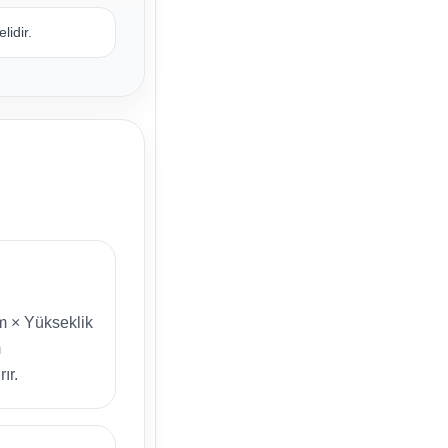
lidir.
m × Yükseklik
m
ır.