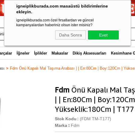
igneiplikburada.com masaüstü bildirimlerine
ekleyin.
igneiplikburada.com özel fırsatlardan ve güncel
kampanyalardan haberiniz olsun ister misiniz?
Daha Sonra
Evet
arçalar
İğneler
İplikler
Makaslar
Dikiş Aksesuarları
Kesimhane 
ası
Fdm Önü Kapalı Mal Taşıma Arabası | | En:80Cm | Boy:120Cm | Yükse
Fdm
Önü Kapalı Mal Taş
| | En:80Cm | Boy:120Cm
Yükseklik:180Cm | T177
Stok Kodu
(FDM TM-T177)
Marka
Fdm
: