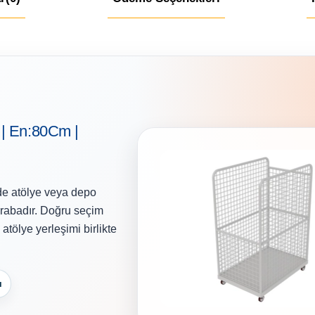
 | En:80Cm |
nde atölye veya depo
rabadır. Doğru seçim
atölye yerleşimi birlikte
ı