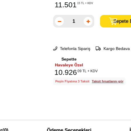
11.501
15 TL + KDV
Telefonla Sipariş
Kargo Bedava
Sepette
Havaleye Özel
10.926
09 TL + KDV
Peşin Fiyatına 3 Taksit
Taksit fırsatlarını gör
r
(0)
Ödeme Seçenekleri