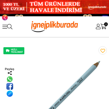
0
HIZLI
TESLİMAT
Paylaş