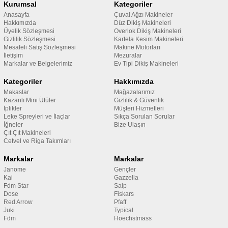
Kurumsal
Kategoriler
Anasayfa
Çuval Ağzı Makineler
Hakkımızda
Düz Dikiş Makineleri
Üyelik Sözleşmesi
Overlok Dikiş Makineleri
Gizlilik Sözleşmesi
Kartela Kesim Makineleri
Mesafeli Satış Sözleşmesi
Makine Motorları
İletişim
Mezuralar
Markalar ve Belgelerimiz
Ev Tipi Dikiş Makineleri
Kategoriler
Hakkımızda
Makaslar
Mağazalarımız
Kazanlı Mini Ütüler
Gizlilik & Güvenlik
İplikler
Müşteri Hizmetleri
Leke Spreyleri ve İlaçlar
Sıkça Sorulan Sorular
İğneler
Bize Ulaşın
Çıt Çıt Makineleri
Cetvel ve Riga Takımları
Markalar
Markalar
Janome
Gençler
Kai
Gazzella
Fdm Star
Saip
Dose
Fiskars
Red Arrow
Pfaff
Juki
Typical
Fdm
Hoechstmass