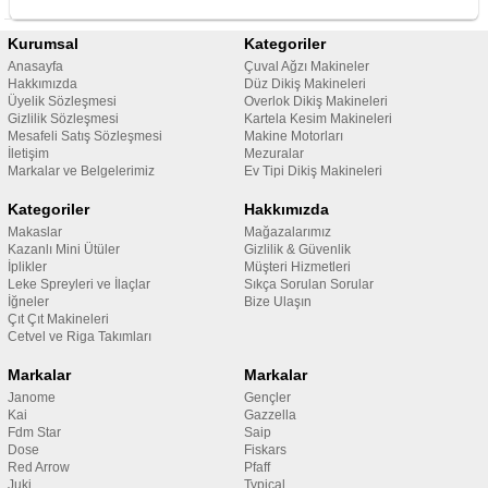
Kurumsal
Kategoriler
Anasayfa
Çuval Ağzı Makineler
Hakkımızda
Düz Dikiş Makineleri
Üyelik Sözleşmesi
Overlok Dikiş Makineleri
Gizlilik Sözleşmesi
Kartela Kesim Makineleri
Mesafeli Satış Sözleşmesi
Makine Motorları
İletişim
Mezuralar
Markalar ve Belgelerimiz
Ev Tipi Dikiş Makineleri
Kategoriler
Hakkımızda
Makaslar
Mağazalarımız
Kazanlı Mini Ütüler
Gizlilik & Güvenlik
İplikler
Müşteri Hizmetleri
Leke Spreyleri ve İlaçlar
Sıkça Sorulan Sorular
İğneler
Bize Ulaşın
Çıt Çıt Makineleri
Cetvel ve Riga Takımları
Markalar
Markalar
Janome
Gençler
Kai
Gazzella
Fdm Star
Saip
Dose
Fiskars
Red Arrow
Pfaff
Juki
Typical