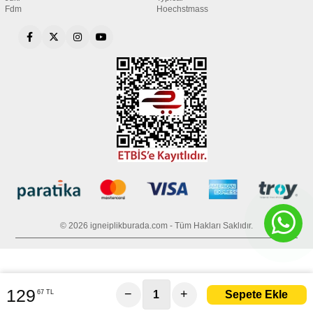
Fdm
Hoechstmass
© 2026 igneiplikburada.com - Tüm Hakları Saklıdır.
129
−
+
67 TL