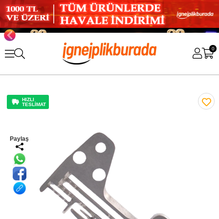
0
HIZLI
TESLİMAT
Paylaş