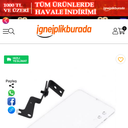
0
HIZLI
TESLİMAT
Paylaş