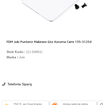
FDM Juki Punteriz Makinesi Göz Koruma Camı 135-51254
Stok Kodu
(11.04861)
Marka
Juki
:
Telefonla Sipariş
750 TL ve Üzeri Kargo
Kolay iade ile daha