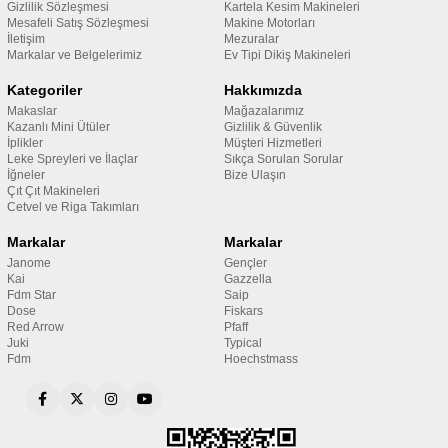
Gizlilik Sözleşmesi
Kartela Kesim Makineleri
Mesafeli Satış Sözleşmesi
Makine Motorları
İletişim
Mezuralar
Markalar ve Belgelerimiz
Ev Tipi Dikiş Makineleri
Kategoriler
Hakkımızda
Makaslar
Mağazalarımız
Kazanlı Mini Ütüler
Gizlilik & Güvenlik
İplikler
Müşteri Hizmetleri
Leke Spreyleri ve İlaçlar
Sıkça Sorulan Sorular
İğneler
Bize Ulaşın
Çıt Çıt Makineleri
Cetvel ve Riga Takımları
Markalar
Markalar
Janome
Gençler
Kai
Gazzella
Fdm Star
Saip
Dose
Fiskars
Red Arrow
Pfaff
Juki
Typical
Fdm
Hoechstmass