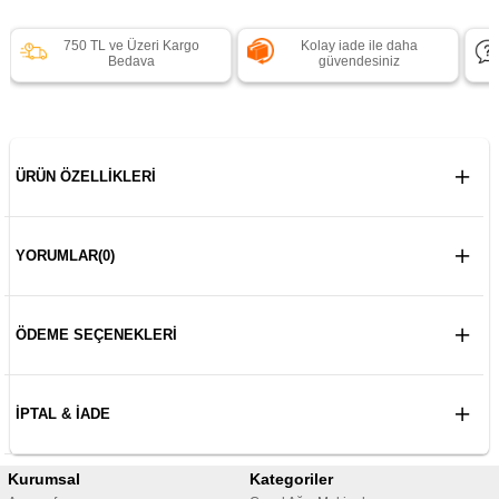
750 TL ve Üzeri Kargo
Kolay iade ile daha
Bedava
güvendesiniz
ÜRÜN ÖZELLIKLERI
YORUMLAR
(0)
ÖDEME SEÇENEKLERI
İPTAL & İADE
Kurumsal
Kategoriler