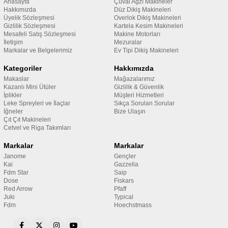
Anasayfa
Çuval Ağzı Makineler
Hakkımızda
Düz Dikiş Makineleri
Üyelik Sözleşmesi
Overlok Dikiş Makineleri
Gizlilik Sözleşmesi
Kartela Kesim Makineleri
Mesafeli Satış Sözleşmesi
Makine Motorları
İletişim
Mezuralar
Markalar ve Belgelerimiz
Ev Tipi Dikiş Makineleri
Kategoriler
Hakkımızda
Makaslar
Mağazalarımız
Kazanlı Mini Ütüler
Gizlilik & Güvenlik
İplikler
Müşteri Hizmetleri
Leke Spreyleri ve İlaçlar
Sıkça Sorulan Sorular
İğneler
Bize Ulaşın
Çıt Çıt Makineleri
Cetvel ve Riga Takımları
Markalar
Markalar
Janome
Gençler
Kai
Gazzella
Fdm Star
Saip
Dose
Fiskars
Red Arrow
Pfaff
Juki
Typical
Fdm
Hoechstmass