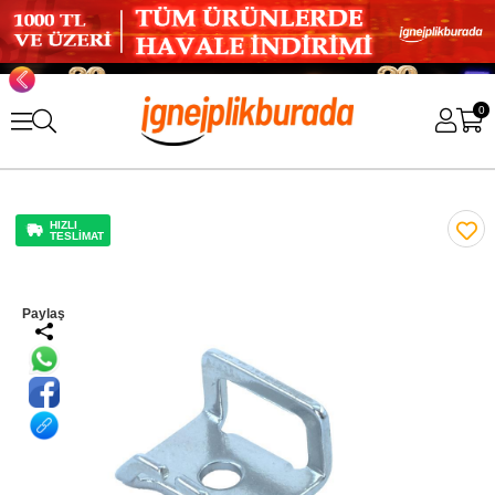
0
HIZLI
TESLİMAT
Paylaş