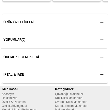
ÜRÜN ÖZELLIKLERI
YORUMLAR
(0)
ÖDEME SEÇENEKLERI
İPTAL & İADE
Kurumsal
Kategoriler
Anasayfa
Çuval Ağzı Makineler
Hakkımızda
Düz Dikiş Makineleri
Üyelik Sözleşmesi
Overlok Dikiş Makineleri
Gizlilik Sözleşmesi
Kartela Kesim Makineleri
Mesafeli Satış Sözleşmesi
Makine Motorları