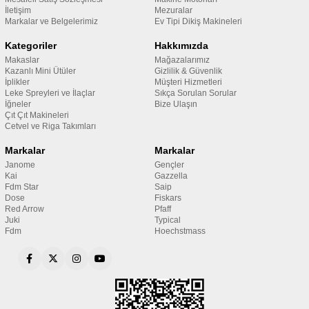
İletişim
Mezuralar
Markalar ve Belgelerimiz
Ev Tipi Dikiş Makineleri
Kategoriler
Hakkımızda
Makaslar
Mağazalarımız
Kazanlı Mini Ütüler
Gizlilik & Güvenlik
İplikler
Müşteri Hizmetleri
Leke Spreyleri ve İlaçlar
Sıkça Sorulan Sorular
İğneler
Bize Ulaşın
Çıt Çıt Makineleri
Cetvel ve Riga Takımları
Markalar
Markalar
Janome
Gençler
Kai
Gazzella
Fdm Star
Saip
Dose
Fiskars
Red Arrow
Pfaff
Juki
Typical
Fdm
Hoechstmass