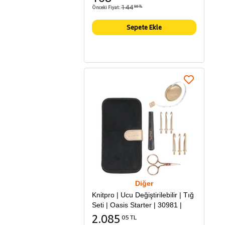
144
Önceki Fiyat:
86 TL
Sepete Ekle
Diğer
Knitpro | Ucu Değiştirilebilir | Tığ
Seti | Oasis Starter | 30981 |
2.085
05 TL