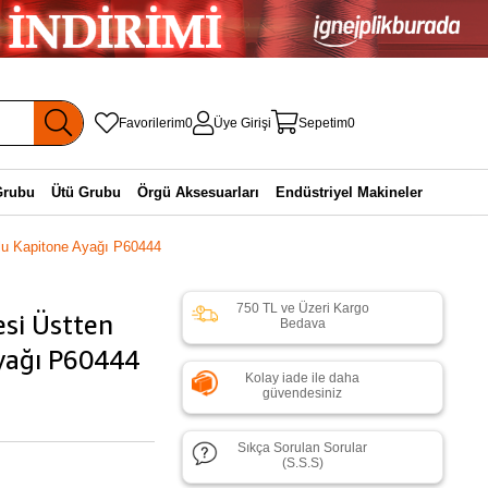
Favorilerim
0
Üye Girişi
Sepetim
0
Grubu
Ütü Grubu
Örgü Aksesuarları
Endüstriyel Makineler
tlu Kapitone Ayağı P60444
750 TL ve Üzeri Kargo
esi Üstten
Bedava
yağı P60444
Kolay iade ile daha
güvendesiniz
Sıkça Sorulan Sorular
(S.S.S)