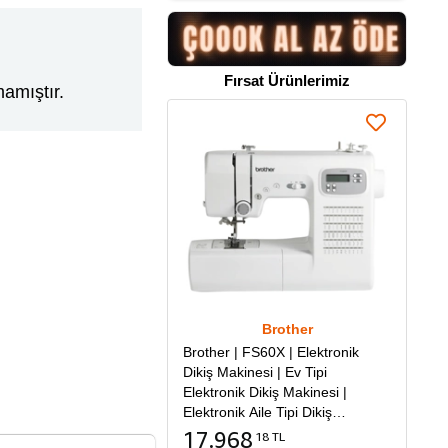
Fırsat Ürünlerimiz
amıştır.
Brother
Brother | FS60X | Elektronik
Dikiş Makinesi | Ev Tipi
Elektronik Dikiş Makinesi |
Elektronik Aile Tipi Dikiş
Makinesi
17.968
18 TL