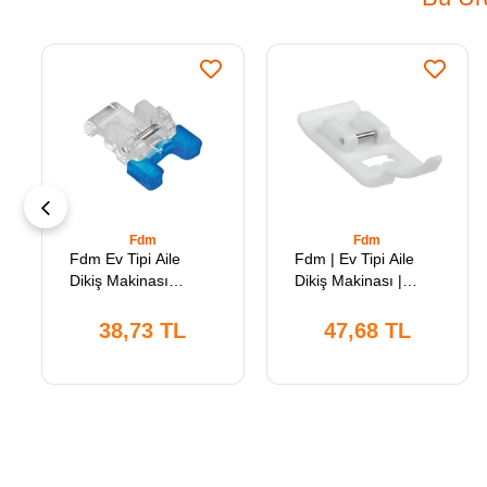
Fdm
Fdm
Fdm Ev Tipi Aile
Fdm | Ev Tipi Aile
Dikiş Makinası
Dikiş Makinası |
Plastik Düğme Ayak
Plastik Zik Zak Ayak
Tabanı | Rj-7305
Tabanı | Rj-7301Pw
38,73 TL
47,68 TL