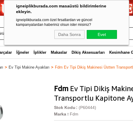
igneiplikburada.com masaüstü bildirimlerine
ekleyin.
igneiplikburada.com özel fırsatlardan ve güncel
kampanyalardan haberiniz olsun ister misiniz?
Daha Sonra
Evet
arçalar
İğneler
İplikler
Makaslar
Dikiş Aksesuarları
Kesimhane 
rı
Ev Tipi Makine Ayakları
Fdm Ev Tipi Dikiş Makinesi Üstten Transpor
Fdm
Ev Tipi Dikiş Makin
Transportlu Kapitone A
Stok Kodu
(P60444)
Marka
Fdm
: