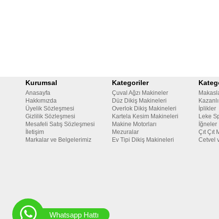
Kurumsal
Kategoriler
Katego
Anasayfa
Çuval Ağzı Makineler
Makasl
Hakkımızda
Düz Dikiş Makineleri
Kazanlı
Üyelik Sözleşmesi
Overlok Dikiş Makineleri
İplikler
Gizlilik Sözleşmesi
Kartela Kesim Makineleri
Leke Sp
Mesafeli Satış Sözleşmesi
Makine Motorları
İğneler
İletişim
Mezuralar
Çıt Çıt 
Markalar ve Belgelerimiz
Ev Tipi Dikiş Makineleri
Cetvel 
Whatsapp Hattı