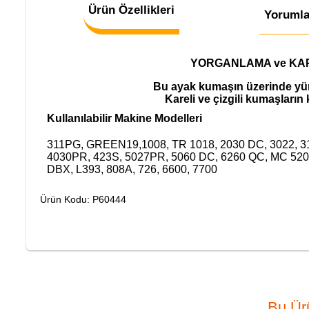
Ürün Özellikleri
Yorumla
YORGANLAMA ve KAP
Bu ayak kumaşın üzerinde yür
Kareli ve çizgili kumaşların k
Kullanılabilir Makine Modelleri
311PG, GREEN19,1008, TR 1018, 2030 DC, 3022, 
4030PR, 423S, 5027PR, 5060 DC, 6260 QC, MC 520
DBX, L393, 808A, 726, 6600, 7700
Ürün Kodu: P60444
Bu Ürü