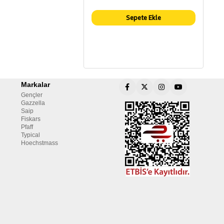
Sepete Ekle
Markalar
Gençler
Gazzella
Saip
Fiskars
Pfaff
Typical
Hoechstmass