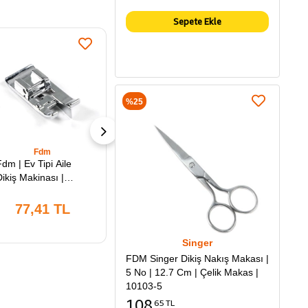
Sepete Ekle
%25
Fdm
Fdm
Fdm | Ev Tipi Aile
Fdm | Ev Tipi | Aile
Fdm | 
Dikiş Makinası |
Dikiş Makinası |
Makina
Overlok Sürfile Dikiş
Overlok Sürfile Ayak
Kıvır
| Ayak Tabanı |
Tabanı | Dar | Rj-
(Geniş
77,41 TL
82,47 TL
7
Geniş | RJ-7310
7310B
Singer
FDM Singer Dikiş Nakış Makası |
5 No | 12.7 Cm | Çelik Makas |
10103-5
108
65 TL