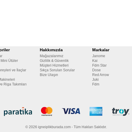
riler
Hakkımızda
Markalar
ar
Mağazalarımız
Janome
 Mini Ütüler
Gizlilik & Güvenlik
Kai
Müşteri Hizmetleri
Fdm Star
reyleri ve İlaçlar
Sıkça Sorulan Sorular
Dose
Bize Ulaşın
Red Arrow
Makineleri
Juki
ve Riga Takımları
Fdm
© 2026 igneiplikburada.com - Tüm Hakları Saklıdır.