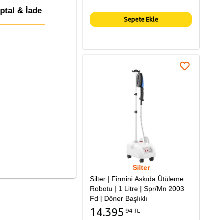
İptal & İade
Sepete Ekle
Silter
Silter | Firmini Askıda Ütüleme
Robotu | 1 Litre | Spr/Mn 2003
Fd | Döner Başlıklı
14.395
94 TL