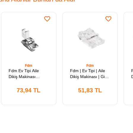
Fdm
Fdm
Fdm Ev Tipi Aile
Fdm | Ev Tipi | Aile
Dikiş Makinası
Dikiş Makinası | Gizli
Kordon Ayağı | 3 Lü
Fermuar Ayağı |
Kordon | Rj-716L
Şeffaf | Rj-601
73,94 TL
51,83 TL