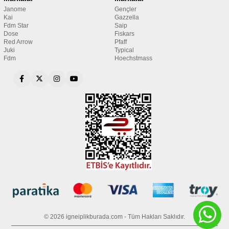
Janome
Gençler
Kai
Gazzella
Fdm Star
Saip
Dose
Fiskars
Red Arrow
Pfaff
Juki
Typical
Fdm
Hoechstmass
© 2026 igneiplikburada.com - Tüm Hakları Saklıdır.