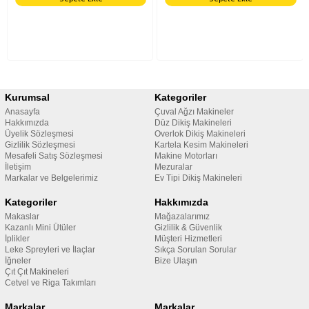
Kurumsal
Kategoriler
Anasayfa
Çuval Ağzı Makineler
Hakkımızda
Düz Dikiş Makineleri
Üyelik Sözleşmesi
Overlok Dikiş Makineleri
Gizlilik Sözleşmesi
Kartela Kesim Makineleri
Mesafeli Satış Sözleşmesi
Makine Motorları
İletişim
Mezuralar
Markalar ve Belgelerimiz
Ev Tipi Dikiş Makineleri
Kategoriler
Hakkımızda
Makaslar
Mağazalarımız
Kazanlı Mini Ütüler
Gizlilik & Güvenlik
İplikler
Müşteri Hizmetleri
Leke Spreyleri ve İlaçlar
Sıkça Sorulan Sorular
İğneler
Bize Ulaşın
Çıt Çıt Makineleri
Cetvel ve Riga Takımları
Markalar
Markalar