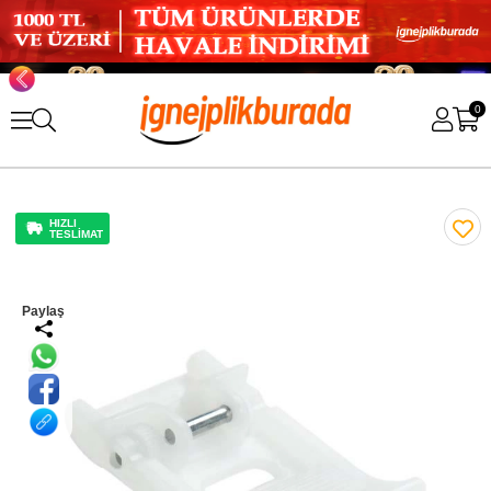
0
HIZLI
TESLİMAT
Paylaş