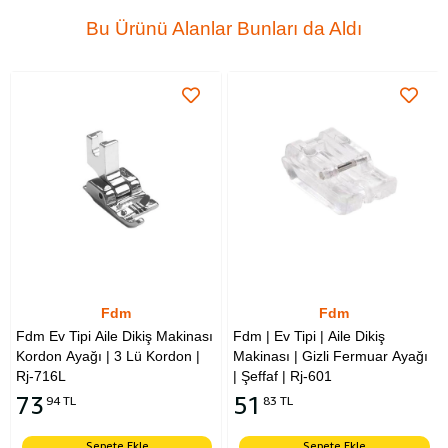
Bu Ürünü Alanlar Bunları da Aldı
Fdm
Fdm
Fdm Ev Tipi Aile Dikiş Makinası
Fdm | Ev Tipi | Aile Dikiş
Kordon Ayağı | 3 Lü Kordon |
Makinası | Gizli Fermuar Ayağı
Rj-716L
| Şeffaf | Rj-601
73
51
94 TL
83 TL
Sepete Ekle
Sepete Ekle