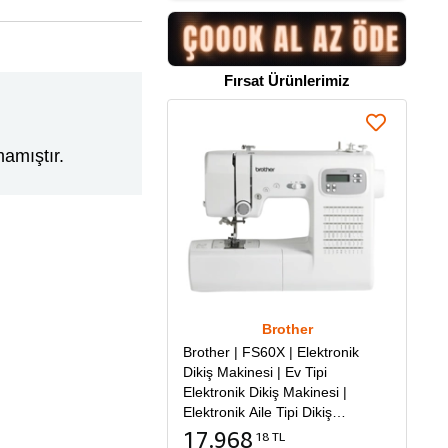
Fırsat Ürünlerimiz
amıştır.
Brother
Brother | FS60X | Elektronik
Dikiş Makinesi | Ev Tipi
Elektronik Dikiş Makinesi |
Elektronik Aile Tipi Dikiş
Makinesi
17.968
18 TL