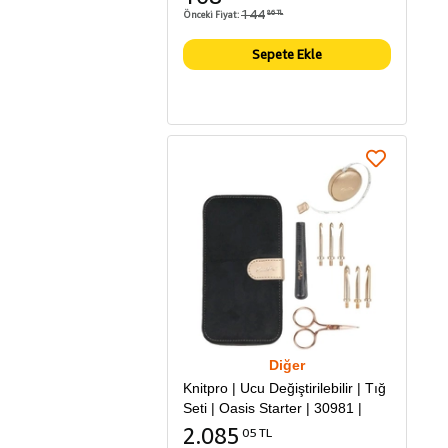
144
Önceki Fiyat:
86 TL
Sepete Ekle
Diğer
Knitpro | Ucu Değiştirilebilir | Tığ
Seti | Oasis Starter | 30981 |
2.085
05 TL