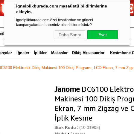
igneiplikburada.com masaüstü bildirimlerine
ekleyin.
igneiplikburada.com özel fırsatlardan ve güncel
kampanyalardan haberiniz olsun ister misiniz?
Daha Sonra
Evet
arçalar
İğneler
İplikler
Makaslar
Dikiş Aksesuarları
Kesimhane 
6100 Elektronik Dikiş Makinesi 100 Dikiş Programı, LCD Ekran, 7 mm Zigz.
Janome
DC6100 Elektron
Makinesi 100 Dikiş Prog
Ekran, 7 mm Zigzag ve 
İplik Kesme
Stok Kodu
(10.01905)