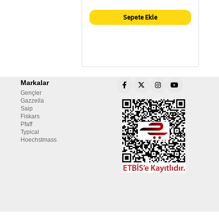
Sepete Ekle
Markalar
Gençler
Gazzella
Saip
Fiskars
Pfaff
Typical
Hoechstmass