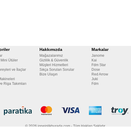
riler
Hakkımızda
Markalar
ar
Mağazalarımız
Janome
 Mini Ütüler
Gizlilik & Güvenlik
Kai
Müşteri Hizmetleri
Fdm Star
reyleri ve İlaçlar
Sıkça Sorulan Sorular
Dose
Bize Ulaşın
Red Arrow
Makineleri
Juki
ve Riga Takımları
Fdm
© 2026 igneiplikburada.com - Tüm Hakları Saklıdır.