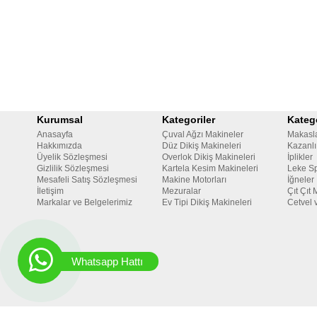
Kurumsal
Kategoriler
Katego
Anasayfa
Çuval Ağzı Makineler
Makasl
Hakkımızda
Düz Dikiş Makineleri
Kazanlı
Üyelik Sözleşmesi
Overlok Dikiş Makineleri
İplikler
Gizlilik Sözleşmesi
Kartela Kesim Makineleri
Leke Sp
Mesafeli Satış Sözleşmesi
Makine Motorları
İğneler
İletişim
Mezuralar
Çıt Çıt 
Markalar ve Belgelerimiz
Ev Tipi Dikiş Makineleri
Cetvel 
Whatsapp Hattı