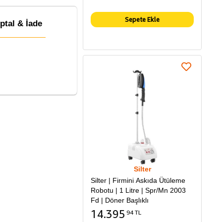
Sepete Ekle
İptal & İade
Silter
Silter | Firmini Askıda Ütüleme
Robotu | 1 Litre | Spr/Mn 2003
Fd | Döner Başlıklı
14.395
94 TL