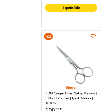
Sepete Ekle
%25
Singer
FDM Singer Dikiş Nakış Makası |
5 No | 12.7 Cm | Çelik Makas |
10103-5
108
65 TL