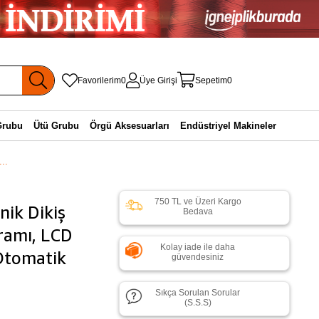
Favorilerim
0
Üye Girişi
Sepetim
0
Grubu
Ütü Grubu
Örgü Aksesuarları
Endüstriyel Makineler
..
750 TL ve Üzeri Kargo
ik Dikiş
Bedava
ramı, LCD
Kolay iade ile daha
Otomatik
güvendesiniz
Sıkça Sorulan Sorular
(S.S.S)