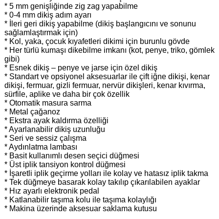
* 5 mm genişliğinde zig zag yapabilme
* 0-4 mm dikiş adım ayarı
* İleri geri dikiş yapabilme (dikiş başlangıcını ve sonunu
sağlamlaştırmak için)
* Kol, yaka, çocuk kıyafetleri dikimi için burunlu gövde
* Her türlü kumaşı dikebilme imkanı (kot, penye, triko, gömlek
gibi)
* Esnek dikiş – penye ve jarse için özel dikiş
* Standart ve opsiyonel aksesuarlar ile çift iğne dikişi, kenar
dikişi, fermuar, gizli fermuar, nervür dikişleri, kenar kıvırma,
sürfile, aplike ve daha bir çok özellik
* Otomatik masura sarma
* Metal çağanoz
* Ekstra ayak kaldırma özelliği
* Ayarlanabilir dikiş uzunluğu
* Seri ve sessiz çalışma
* Aydınlatma lambası
* Basit kullanımlı desen seçici düğmesi
* Üst iplik tansiyon kontrol düğmesi
* İşaretli iplik geçirme yolları ile kolay ve hatasız iplik takma
* Tek düğmeye basarak kolay takılıp çıkarılabilen ayaklar
* Hız ayarlı elektronik pedal
* Katlanabilir taşıma kolu ile taşıma kolaylığı
* Makina üzerinde aksesuar saklama kutusu