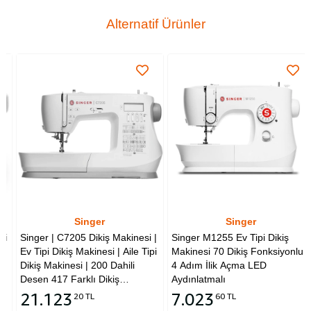
Alternatif Ürünler
Singer
Singer
Singer | C7205 Dikiş Makinesi |
Singer M1255 Ev Tipi Dikiş
Ev Tipi Dikiş Makinesi | Aile Tipi
Makinesi 70 Dikiş Fonksiyonlu
Dikiş Makinesi | 200 Dahili
4 Adım İlik Açma LED
Desen 417 Farklı Dikiş
Aydınlatmalı
Uygulamalı Zig-Zag (Desen)
21.123
7.023
20 TL
60 TL
Alternatifi