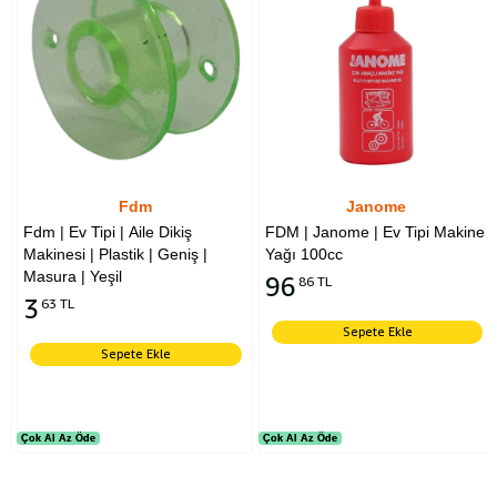
Fdm
Janome
Fdm | Ev Tipi | Aile Dikiş
FDM | Janome | Ev Tipi Makine
Makinesi | Plastik | Geniş |
Yağı 100cc
Masura | Yeşil
96
86 TL
3
63 TL
Sepete Ekle
Sepete Ekle
Çok Al Az Öde
Çok Al Az Öde
Çok Al Az Öde
Çok Al Az Öde