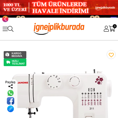
0
KARGO
BEDAVA
HIZLI
TESLİMAT
Paylaş