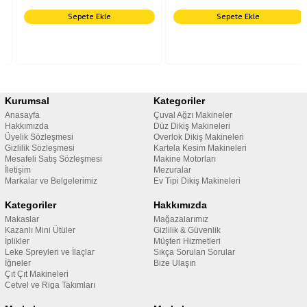
Sepete Ekle
Sepete Ekle
Kurumsal
Kategoriler
Anasayfa
Çuval Ağzı Makineler
Hakkımızda
Düz Dikiş Makineleri
Üyelik Sözleşmesi
Overlok Dikiş Makineleri
Gizlilik Sözleşmesi
Kartela Kesim Makineleri
Mesafeli Satış Sözleşmesi
Makine Motorları
İletişim
Mezuralar
Markalar ve Belgelerimiz
Ev Tipi Dikiş Makineleri
Kategoriler
Hakkımızda
Makaslar
Mağazalarımız
Kazanlı Mini Ütüler
Gizlilik & Güvenlik
İplikler
Müşteri Hizmetleri
Leke Spreyleri ve İlaçlar
Sıkça Sorulan Sorular
İğneler
Bize Ulaşın
Çıt Çıt Makineleri
Cetvel ve Riga Takımları