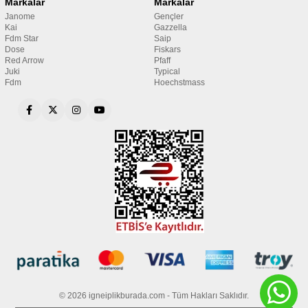
Markalar
Markalar
Janome
Gençler
Kai
Gazzella
Fdm Star
Saip
Dose
Fiskars
Red Arrow
Pfaff
Juki
Typical
Fdm
Hoechstmass
© 2026 igneiplikburada.com - Tüm Hakları Saklıdır.