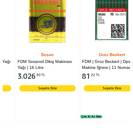
Sosan
Groz Beckert
FDM Sosanoil Dikiş Makinası
FDM | Groz Beckert | Dpx5 Düz
Yağı | 16 Litre
Makine İğnesi | 11 Numara
3.026
81
30 TL
22 TL
Sepete Ekle
Sepete Ekle
Çok Al Az Öde
Çok Al Az Öde