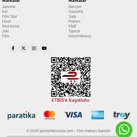
Markalar
Markalar
Janome
Gençler
Kai
Gazzella
Fdm Star
Saip
Dose
Fiskars
Red Arrow
Pfaff
Juki
Typical
Fdm
Hoechstmass
© 2026 igneiplikburada.com - Tüm Hakları Saklıdır.