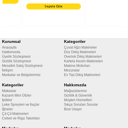
Sepete Ekle
Kurumsal
Kategoriler
Anasayfa
Çuval Ağzı Makineler
Hakkımızda
Düz Dikiş Makineleri
Üyelik Sözleşmesi
Overlok Dikiş Makineleri
Gizlilik Sözleşmesi
Kartela Kesim Makineleri
Mesafeli Satış Sözleşmesi
Makine Motorları
İletişim
Mezuralar
Markalar ve Belgelerimiz
Ev Tipi Dikiş Makineleri
Kategoriler
Hakkımızda
Makaslar
Mağazalarımız
Kazanlı Mini Ütüler
Gizlilik & Güvenlik
İplikler
Müşteri Hizmetleri
Leke Spreyleri ve İlaçlar
Sıkça Sorulan Sorular
İğneler
Bize Ulaşın
Çıt Çıt Makineleri
Cetvel ve Riga Takımları