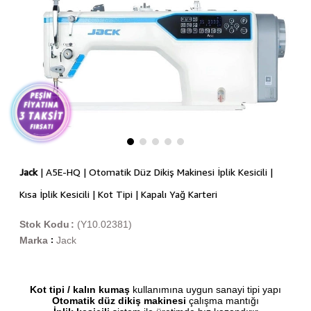
Jack
| A5E-HQ | Otomatik Düz Dikiş Makinesi İplik Kesicili |
Kısa İplik Kesicili | Kot Tipi | Kapalı Yağ Karteri
Stok Kodu
(Y10.02381)
Marka
Jack
:
Kot tipi / kalın kumaş
kullanımına uygun sanayi tipi yapı
Otomatik düz dikiş makinesi
çalışma mantığı