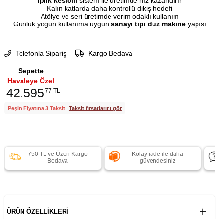
İplik kesicili
sistem ile üretimde hız kazandırır
Kalın katlarda daha kontrollü dikiş hedefi
Atölye ve seri üretimde verim odaklı kullanım
Günlük yoğun kullanıma uygun
sanayi tipi düz makine
yapısı
Telefonla Sipariş
Kargo Bedava
Sepette
Havaleye Özel
42.595
77 TL
Peşin Fiyatına 3 Taksit
Taksit fırsatlarını gör
750 TL ve Üzeri Kargo
Kolay iade ile daha
Bedava
güvendesiniz
ÜRÜN ÖZELLIKLERI