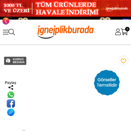
0
KARGO
BEDAVA
Paylaş