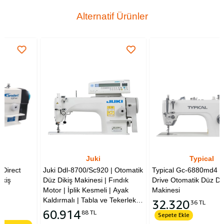
Alternatif Ürünler
Juki
Typical
Juki Ddl-8700/Sc920 | Otomatik
Typical Gc-6880md4 Direct
Düz Dikiş Makinesi | Fındık
Drive Otomatik Düz Dikiş
Motor | İplik Kesmeli | Ayak
Makinesi
Kaldırmalı | Tabla ve Tekerlekli
32.320
36 TL
Ayak, 220v
60.914
88 TL
Sepete Ekle