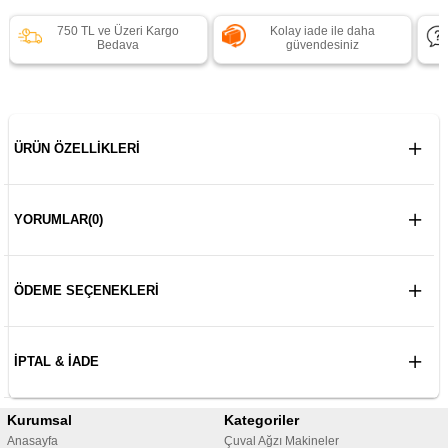
750 TL ve Üzeri Kargo
Kolay iade ile daha
Bedava
güvendesiniz
ÜRÜN ÖZELLIKLERI
YORUMLAR
(0)
ÖDEME SEÇENEKLERI
İPTAL & İADE
Kurumsal
Kategoriler
Anasayfa
Çuval Ağzı Makineler