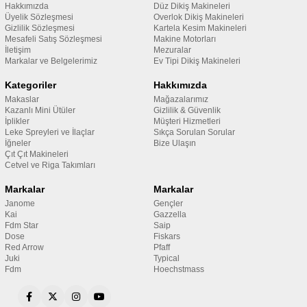
Hakkımızda
Düz Dikiş Makineleri
Üyelik Sözleşmesi
Overlok Dikiş Makineleri
Gizlilik Sözleşmesi
Kartela Kesim Makineleri
Mesafeli Satış Sözleşmesi
Makine Motorları
İletişim
Mezuralar
Markalar ve Belgelerimiz
Ev Tipi Dikiş Makineleri
Kategoriler
Hakkımızda
Makaslar
Mağazalarımız
Kazanlı Mini Ütüler
Gizlilik & Güvenlik
İplikler
Müşteri Hizmetleri
Leke Spreyleri ve İlaçlar
Sıkça Sorulan Sorular
İğneler
Bize Ulaşın
Çıt Çıt Makineleri
Cetvel ve Riga Takımları
Markalar
Markalar
Janome
Gençler
Kai
Gazzella
Fdm Star
Saip
Dose
Fiskars
Red Arrow
Pfaff
Juki
Typical
Fdm
Hoechstmass