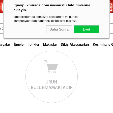
igneiplikburada.com masaüstü bildirimlerine
ekleyin.
igneiplikburada.com özel fırsatlardan ve güncel
kampanyalardan haberiniz olsun ister misiniz?
Daha Sonra
Evet
arçalar
İğneler
İplikler
Makaslar
Dikiş Aksesuarları
Kesimhane 