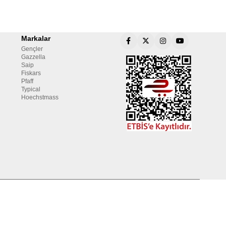
Markalar
Gençler
Gazzella
Saip
Fiskars
Pfaff
Typical
Hoechstmass