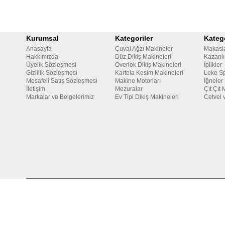
Kurumsal
Kategoriler
Katego
Anasayfa
Çuval Ağzı Makineler
Makasl
Hakkımızda
Düz Dikiş Makineleri
Kazanlı
Üyelik Sözleşmesi
Overlok Dikiş Makineleri
İplikler
Gizlilik Sözleşmesi
Kartela Kesim Makineleri
Leke Sp
Mesafeli Satış Sözleşmesi
Makine Motorları
İğneler
İletişim
Mezuralar
Çıt Çıt 
Markalar ve Belgelerimiz
Ev Tipi Dikiş Makineleri
Cetvel 