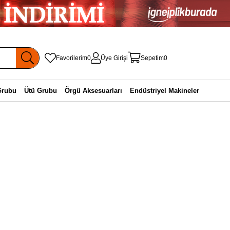
Favorilerim
0
Üye Girişi
Sepetim
0
Grubu
Ütü Grubu
Örgü Aksesuarları
Endüstriyel Makineler