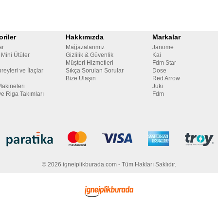
riler
Hakkımızda
Markalar
ar
Mağazalarımız
Janome
 Mini Ütüler
Gizlilik & Güvenlik
Kai
Müşteri Hizmetleri
Fdm Star
reyleri ve İlaçlar
Sıkça Sorulan Sorular
Dose
Bize Ulaşın
Red Arrow
Makineleri
Juki
ve Riga Takımları
Fdm
© 2026 igneiplikburada.com - Tüm Hakları Saklıdır.