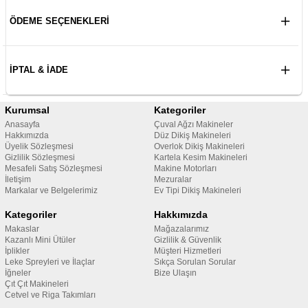
ÖDEME SEÇENEKLERI
İPTAL & İADE
Kurumsal
Kategoriler
Anasayfa
Çuval Ağzı Makineler
Hakkımızda
Düz Dikiş Makineleri
Üyelik Sözleşmesi
Overlok Dikiş Makineleri
Gizlilik Sözleşmesi
Kartela Kesim Makineleri
Mesafeli Satış Sözleşmesi
Makine Motorları
İletişim
Mezuralar
Markalar ve Belgelerimiz
Ev Tipi Dikiş Makineleri
Kategoriler
Hakkımızda
Makaslar
Mağazalarımız
Kazanlı Mini Ütüler
Gizlilik & Güvenlik
İplikler
Müşteri Hizmetleri
Leke Spreyleri ve İlaçlar
Sıkça Sorulan Sorular
İğneler
Bize Ulaşın
Çıt Çıt Makineleri
Cetvel ve Riga Takımları