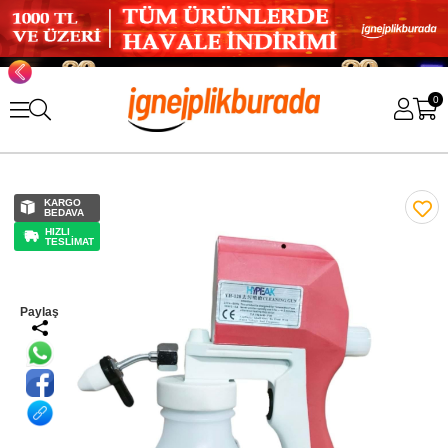
0
KARGO
BEDAVA
HIZLI
TESLİMAT
Paylaş