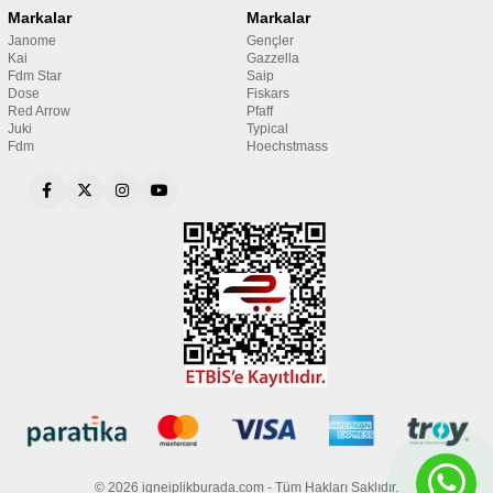
Markalar
Markalar
Janome
Gençler
Kai
Gazzella
Fdm Star
Saip
Dose
Fiskars
Red Arrow
Pfaff
Juki
Typical
Fdm
Hoechstmass
© 2026 igneiplikburada.com - Tüm Hakları Saklıdır.