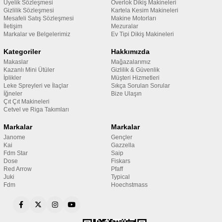
Üyelik Sözleşmesi
Overlok Dikiş Makineleri
Gizlilik Sözleşmesi
Kartela Kesim Makineleri
Mesafeli Satış Sözleşmesi
Makine Motorları
İletişim
Mezuralar
Markalar ve Belgelerimiz
Ev Tipi Dikiş Makineleri
Kategoriler
Hakkımızda
Makaslar
Mağazalarımız
Kazanlı Mini Ütüler
Gizlilik & Güvenlik
İplikler
Müşteri Hizmetleri
Leke Spreyleri ve İlaçlar
Sıkça Sorulan Sorular
İğneler
Bize Ulaşın
Çıt Çıt Makineleri
Cetvel ve Riga Takımları
Markalar
Markalar
Janome
Gençler
Kai
Gazzella
Fdm Star
Saip
Dose
Fiskars
Red Arrow
Pfaff
Juki
Typical
Fdm
Hoechstmass