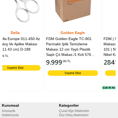
Golden Eagle
Merze
50 Az
FDM Golden Eagle TC-801
FDM | Merze | İplik Temizl
kası
Parmaklı İplik Temizleme
Makası | Kumaş Makası | D
Makası 12 cm Yaylı Plastik
101 | No:5 Inch | 12.7 cm |
Saplı Çıt Makas /1 Koli 576
Nikel Kaplama
Adet
9.999
284
00 TL
91 TL
Sepete Ekle
Sepete Ekle
Çok Al Az Öde
Çok Al Az Öde
Kurumsal
Kategoriler
Anasayfa
Çuval Ağzı Makineler
Hakkımızda
Düz Dikiş Makineleri