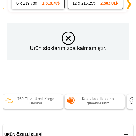
❮
❯
6
x 219.78₺ =
1.318,70₺
12
x 215.25₺ =
2.583,01₺
24
Ürün stoklarımızda kalmamıştır.
750 TL ve Üzeri Kargo
Kolay iade ile daha
Bedava
güvendesiniz
ÜRÜN ÖZELLIKLERI