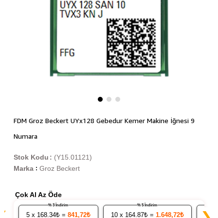
FDM Groz Beckert UYx128 Gebedur Kemer Makine İğnesi 9
Numara
Stok Kodu
(Y15.01121)
Marka
Groz Beckert
:
Çok Al Az Öde
% 3 İndirim
% 5 İndirim
❮
❯
5
x 168.34₺ =
841,72₺
10
x 164.87₺ =
1.648,72₺
20
x