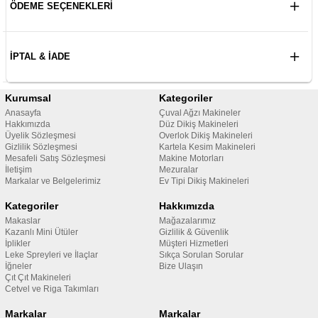
ÖDEME SEÇENEKLERI
İPTAL & İADE
Kurumsal
Kategoriler
Anasayfa
Çuval Ağzı Makineler
Hakkımızda
Düz Dikiş Makineleri
Üyelik Sözleşmesi
Overlok Dikiş Makineleri
Gizlilik Sözleşmesi
Kartela Kesim Makineleri
Mesafeli Satış Sözleşmesi
Makine Motorları
İletişim
Mezuralar
Markalar ve Belgelerimiz
Ev Tipi Dikiş Makineleri
Kategoriler
Hakkımızda
Makaslar
Mağazalarımız
Kazanlı Mini Ütüler
Gizlilik & Güvenlik
İplikler
Müşteri Hizmetleri
Leke Spreyleri ve İlaçlar
Sıkça Sorulan Sorular
İğneler
Bize Ulaşın
Çıt Çıt Makineleri
Cetvel ve Riga Takımları
Markalar
Markalar