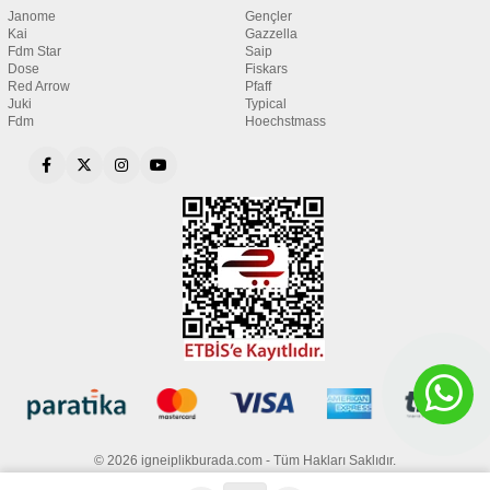
Janome
Gençler
Kai
Gazzella
Fdm Star
Saip
Dose
Fiskars
Red Arrow
Pfaff
Juki
Typical
Fdm
Hoechstmass
© 2026 igneiplikburada.com - Tüm Hakları Saklıdır.