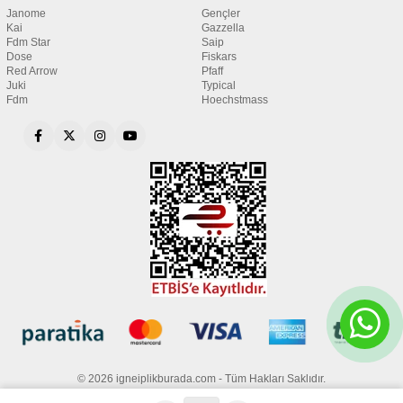
Janome
Gençler
Kai
Gazzella
Fdm Star
Saip
Dose
Fiskars
Red Arrow
Pfaff
Juki
Typical
Fdm
Hoechstmass
© 2026 igneiplikburada.com - Tüm Hakları Saklıdır.