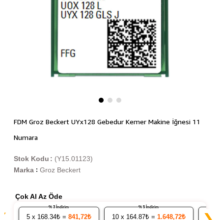
FDM Groz Beckert UYx128 Gebedur Kemer Makine İğnesi 11
Numara
Stok Kodu
(Y15.01123)
Marka
Groz Beckert
:
Çok Al Az Öde
% 3 İndirim
% 5 İndirim
❮
❯
5
x 168.34₺ =
841,72₺
10
x 164.87₺ =
1.648,72₺
20
x