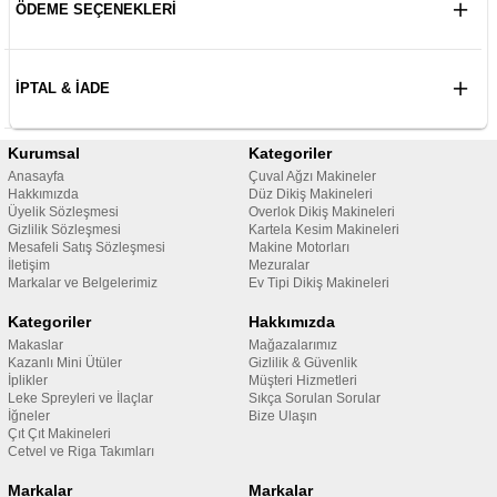
ÖDEME SEÇENEKLERI
İPTAL & İADE
Kurumsal
Kategoriler
Anasayfa
Çuval Ağzı Makineler
Hakkımızda
Düz Dikiş Makineleri
Üyelik Sözleşmesi
Overlok Dikiş Makineleri
Gizlilik Sözleşmesi
Kartela Kesim Makineleri
Mesafeli Satış Sözleşmesi
Makine Motorları
İletişim
Mezuralar
Markalar ve Belgelerimiz
Ev Tipi Dikiş Makineleri
Kategoriler
Hakkımızda
Makaslar
Mağazalarımız
Kazanlı Mini Ütüler
Gizlilik & Güvenlik
İplikler
Müşteri Hizmetleri
Leke Spreyleri ve İlaçlar
Sıkça Sorulan Sorular
İğneler
Bize Ulaşın
Çıt Çıt Makineleri
Cetvel ve Riga Takımları
Markalar
Markalar