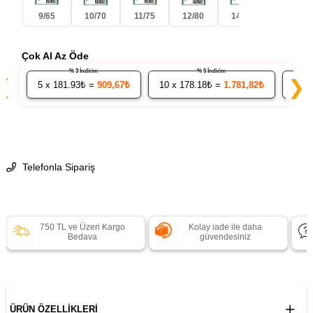
9/65
10/70
11/75
12/80
14/90
Çok Al Az Öde
% 3 İndirim
% 5 İndirim
❮
❯
5
x 181.93₺ =
909,67₺
10
x 178.18₺ =
1.781,82₺
20
x
Telefonla Sipariş
750 TL ve Üzeri Kargo
Kolay iade ile daha
Bedava
güvendesiniz
ÜRÜN ÖZELLIKLERI