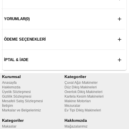
YORUMLAR
(0)
ÖDEME SEÇENEKLERI
İPTAL & İADE
Kurumsal
Kategoriler
Anasayfa
Çuval Ağzı Makineler
Hakkımızda
Düz Dikiş Makineleri
Üyelik Sözleşmesi
Overlok Dikiş Makineleri
Gizlilik Sözleşmesi
Kartela Kesim Makineleri
Mesafeli Satış Sözleşmesi
Makine Motorları
İletişim
Mezuralar
Markalar ve Belgelerimiz
Ev Tipi Dikiş Makineleri
Kategoriler
Hakkımızda
Makaslar
Mağazalarımız