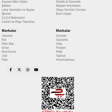
Kazanlı Mini Ütüler
Gizlilik & Güvenlik
İplikler
Müşteri Hizmetleri
Leke Spreyleri ve İlaçlar
Sıkça Sorulan Sorular
İğneler
Bize Ulaşın
Çıt Çıt Makineleri
Cetvel ve Riga Takımları
Markalar
Markalar
Janome
Gençler
Kai
Gazzella
Fdm Star
Saip
Dose
Fiskars
Red Arrow
Pfaff
Juki
Typical
Fdm
Hoechstmass