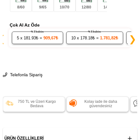
8/60
9/65
10/70
12/80
14/90
Çok Al Az Öde
% 3 İndirim
% 5 İndirim
❮
❯
5
x 181.93₺ =
909,67₺
10
x 178.18₺ =
1.781,82₺
20
x
Telefonla Sipariş
750 TL ve Üzeri Kargo
Kolay iade ile daha
Bedava
güvendesiniz
ÜRÜN ÖZELLIKLERI