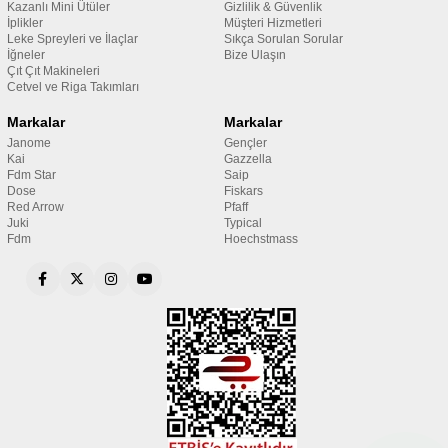
Kazanlı Mini Ütüler
Gizlilik & Güvenlik
İplikler
Müşteri Hizmetleri
Leke Spreyleri ve İlaçlar
Sıkça Sorulan Sorular
İğneler
Bize Ulaşın
Çıt Çıt Makineleri
Cetvel ve Riga Takımları
Markalar
Markalar
Janome
Gençler
Kai
Gazzella
Fdm Star
Saip
Dose
Fiskars
Red Arrow
Pfaff
Juki
Typical
Fdm
Hoechstmass