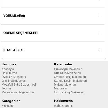
YORUMLAR
(0)
ÖDEME SEÇENEKLERI
İPTAL & İADE
Kurumsal
Kategoriler
Anasayfa
Çuval Ağzı Makineler
Hakkımızda
Düz Dikiş Makineleri
Üyelik Sözleşmesi
Overlok Dikiş Makineleri
Gizlilik Sözleşmesi
Kartela Kesim Makineleri
Mesafeli Satış Sözleşmesi
Makine Motorları
İletişim
Mezuralar
Markalar ve Belgelerimiz
Ev Tipi Dikiş Makineleri
Kategoriler
Hakkımızda
Makaslar
Mağazalarımız