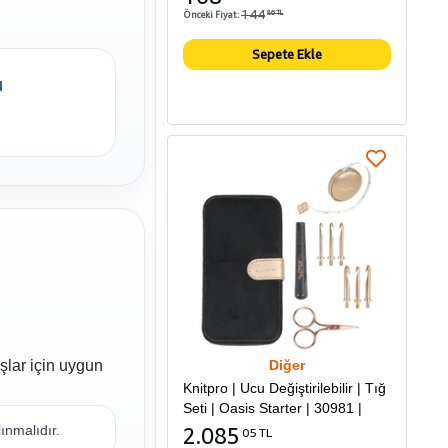
144
Önceki Fiyat:
86 TL
Sepete Ekle
u
şlar için uygun
Diğer
Knitpro | Ucu Değiştirilebilir | Tığ
Seti | Oasis Starter | 30981 |
ınmalıdır.
2.085
05 TL