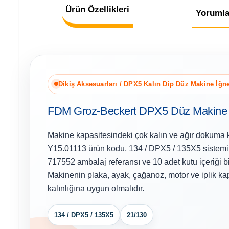
Ürün Özellikleri
Yorumla
Dikiş Aksesuarları / DPX5 Kalın Dip Düz Makine İğne
FDM Groz-Beckert DPX5 Düz Makine 
Makine kapasitesindeki çok kalın ve ağır dokuma ku
Y15.01113 ürün kodu, 134 / DPX5 / 135X5 sistemi
717552 ambalaj referansı ve 10 adet kutu içeriği bi
Makinenin plaka, ayak, çağanoz, motor ve iplik ka
kalınlığına uygun olmalıdır.
134 / DPX5 / 135X5
21/130