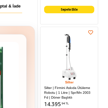
İptal & İade
Sepete Ekle
Silter
Silter | Firmini Askıda Ütüleme
Robotu | 1 Litre | Spr/Mn 2003
Fd | Döner Başlıklı
14.395
94 TL