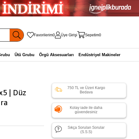
Favorilerim
0
Üye Girişi
Sepetim
0
Grubu
Ütü Grubu
Örgü Aksesuarları
Endüstriyel Makineler
750 TL ve Üzeri Kargo
x5 | Düz
Bedava
ara
Kolay iade ile daha
güvendesiniz
Sıkça Sorulan Sorular
(S.S.S)