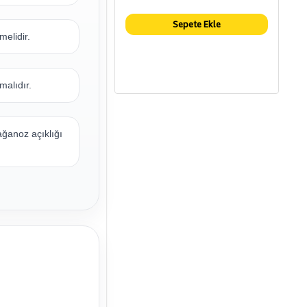
Sepete Ekle
melidir.
malıdır.
ağanoz açıklığı