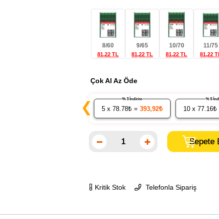
8/60
9/65
10/70
11/75
81,22 TL
81,22 TL
81,22 TL
81,22 T
Çok Al Az Öde
% 3 İndirim
% 5 İ
❮
5
x 78.78₺ =
393,92₺
10
x 77.16₺
Kritik Stok
Telefonla Sipariş