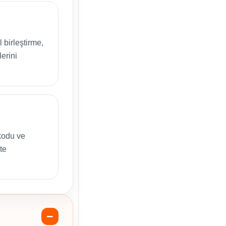
birleştirme,
lerini
kodu ve
te