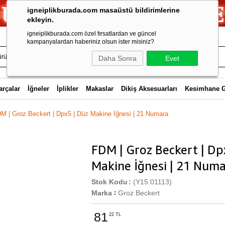
igneiplikburada.com masaüstü bildirimlerine
ekleyin.
igneiplikburada.com özel fırsatlardan ve güncel
kampanyalardan haberiniz olsun ister misiniz?
Daha Sonra
Evet
arçalar
İğneler
İplikler
Makaslar
Dikiş Aksesuarları
Kesimhane 
M | Groz Beckert | Dpx5 | Düz Makine İğnesi | 21 Numara
FDM | Groz Beckert | Dp
Makine İğnesi | 21 Num
Stok Kodu
(Y15.01113)
Marka
Groz Beckert
:
81
22 TL