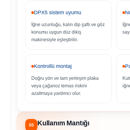
DPX5 sistem uyumu
N
İğne uzunluğu, kalın dip şaftı ve göz
İğne
konumu uygun düz dikiş
sayı
makinesiyle eşleştirilir.
Kontrollü montaj
Pa
Doğru yön ve tam yerleşim plaka
Kut
veya çağanoz temas riskini
iğn
azaltmaya yardımcı olur.
Kullanım Mantığı
03