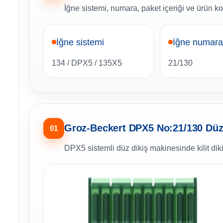
İğne sistemi, numara, paket içeriği ve ürün kod
İğne sistemi
İğne numara
134 / DPX5 / 135X5
21/130
Groz-Beckert DPX5 No:21/130 Düz 
01
DPX5 sistemli düz dikiş makinesinde kilit dik