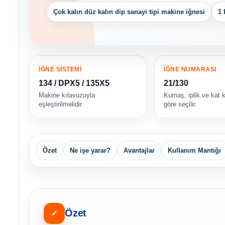
Çok kalın düz kalın dip sanayi tipi makine iğnesi
1 
İĞNE SİSTEMİ
İĞNE NUMARASI
134 / DPX5 / 135X5
21/130
Makine kılavuzuyla
Kumaş, iplik ve kat k
eşleştirilmelidir.
göre seçilir.
Özet
Ne işe yarar?
Avantajlar
Kullanım Mantığı
Özet
✓