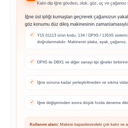
Kalın dip iğne gövdesi, oluk, göz, uç ve çağanoz
İğne üst ipliği kumaştan geçirerek çağanozun yakala
göz konumu düz dikiş makinesinin zamanlamasıyla bi
Y15.01113 ürün kodu, 134 / DPX5 / 135X5 sistemi, 
doğrulanmalıdır. Makinenin plaka, ayak, çağanoz, m
DPX5 ile DBX1 ve diğer sanayi tipi iğneler birbirini
İğne sonuna kadar yerleştirilmeden ve sıkma vidas
İğne değişiminden sonra düşük hızda deneme dikiş
Kullanım alanı:
Makine kapasitesindeki çok kalın ve 