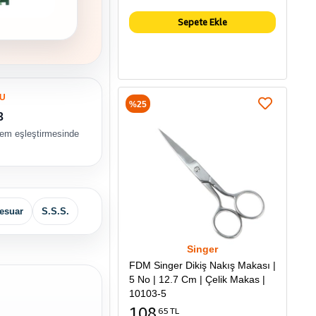
Sepete Ekle
U
%25
3
tem eşleştirmesinde
esuar
S.S.S.
Singer
FDM Singer Dikiş Nakış Makası |
5 No | 12.7 Cm | Çelik Makas |
10103-5
108
65 TL