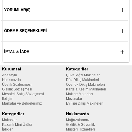
YORUMLAR
(0)
ÖDEME SEÇENEKLERI
İPTAL & İADE
Kurumsal
Kategoriler
Anasayfa
Çuval Ağzı Makineler
Hakkımızda
Düz Dikiş Makineleri
Üyelik Sözleşmesi
Overlok Dikiş Makineleri
Gizlilik Sözleşmesi
Kartela Kesim Makineleri
Mesafeli Satış Sözleşmesi
Makine Motorları
İletişim
Mezuralar
Markalar ve Belgelerimiz
Ev Tipi Dikiş Makineleri
Kategoriler
Hakkımızda
Makaslar
Mağazalarımız
Kazanlı Mini Ütüler
Gizlilik & Güvenlik
İplikler
Müşteri Hizmetleri