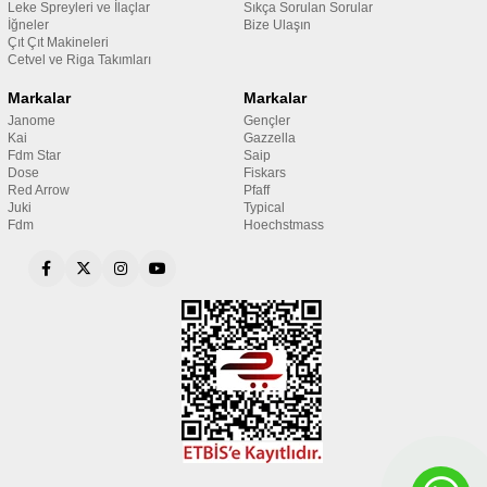
Leke Spreyleri ve İlaçlar
Sıkça Sorulan Sorular
İğneler
Bize Ulaşın
Çıt Çıt Makineleri
Cetvel ve Riga Takımları
Markalar
Markalar
Janome
Gençler
Kai
Gazzella
Fdm Star
Saip
Dose
Fiskars
Red Arrow
Pfaff
Juki
Typical
Fdm
Hoechstmass