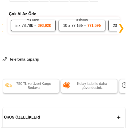
Çok Al Az Öde
% 3 İndirim
% 5 İndirim
❮
❯
5
x 78.78₺ =
393,92₺
10
x 77.16₺ =
771,59₺
20
x 75.
Telefonla Sipariş
750 TL ve Üzeri Kargo
Kolay iade ile daha
Bedava
güvendesiniz
ÜRÜN ÖZELLIKLERI