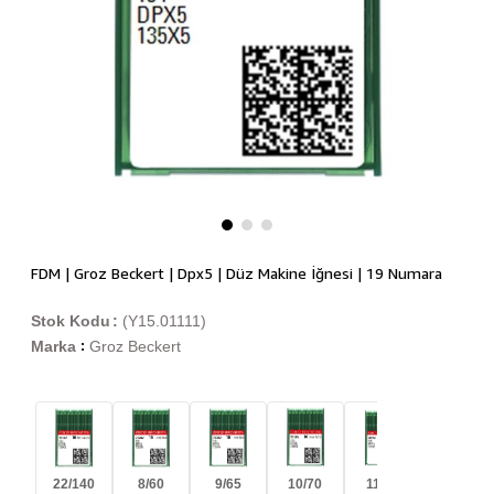
FDM | Groz Beckert | Dpx5 | Düz Makine İğnesi | 19 Numara
Stok Kodu
(Y15.01111)
Marka
Groz Beckert
:
22/140
8/60
9/65
10/70
11/75
12/80