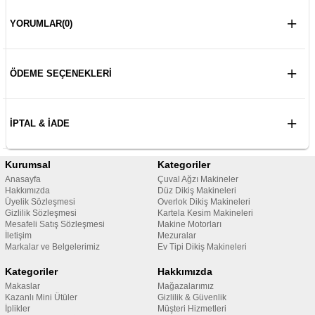
YORUMLAR
(0)
ÖDEME SEÇENEKLERI
İPTAL & İADE
Kurumsal
Kategoriler
Anasayfa
Çuval Ağzı Makineler
Hakkımızda
Düz Dikiş Makineleri
Üyelik Sözleşmesi
Overlok Dikiş Makineleri
Gizlilik Sözleşmesi
Kartela Kesim Makineleri
Mesafeli Satış Sözleşmesi
Makine Motorları
İletişim
Mezuralar
Markalar ve Belgelerimiz
Ev Tipi Dikiş Makineleri
Kategoriler
Hakkımızda
Makaslar
Mağazalarımız
Kazanlı Mini Ütüler
Gizlilik & Güvenlik
İplikler
Müşteri Hizmetleri