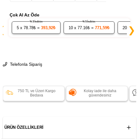
Çok Al Az Öde
% 3 İndirim
% 5 İndirim
❮
❯
5
x 78.78₺ =
393,92₺
10
x 77.16₺ =
771,59₺
20
x 75.
Telefonla Sipariş
750 TL ve Üzeri Kargo
Kolay iade ile daha
Bedava
güvendesiniz
ÜRÜN ÖZELLIKLERI