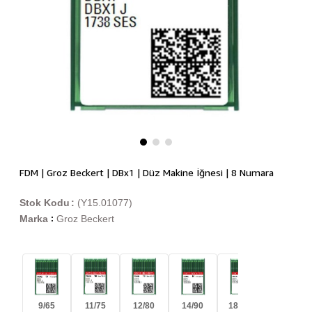
FDM | Groz Beckert | DBx1 | Düz Makine İğnesi | 8 Numara
Stok Kodu
(Y15.01077)
Marka
Groz Beckert
:
9/65
11/75
12/80
14/90
18/110
21/130