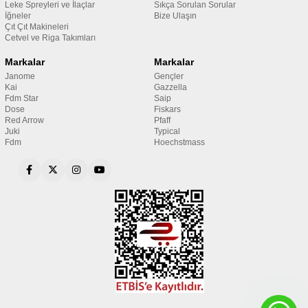
Leke Spreyleri ve İlaçlar
Sıkça Sorulan Sorular
İğneler
Bize Ulaşın
Çıt Çıt Makineleri
Cetvel ve Riga Takımları
Markalar
Markalar
Janome
Gençler
Kai
Gazzella
Fdm Star
Saip
Dose
Fiskars
Red Arrow
Pfaff
Juki
Typical
Fdm
Hoechstmass