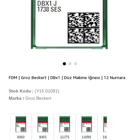
FDM | Groz Beckert | DBx1 | Düz Makine İğnesi | 12 Numara
Stok Kodu
(Y15.01081)
Marka
Groz Beckert
:
8/60
9/65
11/75
14/90
18/110
21/130