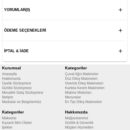
YORUMLAR
(0)
ÖDEME SEÇENEKLERI
İPTAL & İADE
Kurumsal
Kategoriler
Anasayfa
Çuval Ağzı Makineler
Hakkımızda
Düz Dikiş Makineleri
Üyelik Sözleşmesi
Overlok Dikiş Makineleri
Gizlilik Sözleşmesi
Kartela Kesim Makineleri
Mesafeli Satış Sözleşmesi
Makine Motorları
İletişim
Mezuralar
Markalar ve Belgelerimiz
Ev Tipi Dikiş Makineleri
Kategoriler
Hakkımızda
Makaslar
Mağazalarımız
Kazanlı Mini Ütüler
Gizlilik & Güvenlik
İplikler
Müşteri Hizmetleri