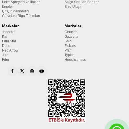
Leke Spreyleri ve İlaçlar
Sıkça Sorulan Sorular
İğneler
Bize Ulaşın
Çıt Çıt Makineleri
Cetvel ve Riga Takımları
Markalar
Markalar
Janome
Gençler
Kai
Gazzella
Fdm Star
Saip
Dose
Fiskars
Red Arrow
Pfaff
Juki
Typical
Fdm
Hoechstmass