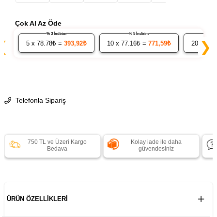
Çok Al Az Öde
% 3 İndirim
% 5 İndirim
❮
❯
5
x 78.78₺ =
393,92₺
10
x 77.16₺ =
771,59₺
20
x 75.
Telefonla Sipariş
750 TL ve Üzeri Kargo
Kolay iade ile daha
Bedava
güvendesiniz
ÜRÜN ÖZELLIKLERI