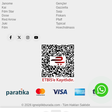
Janome
Gençler
Kai
Gazzella
Fdm Star
Saip
Dose
Fiskars
Red Arrow
Pfaff
Juki
Typical
Fdm
Hoechstmass
© 2026 igneiplikburada.com - Tüm Hakları Saklıdır.