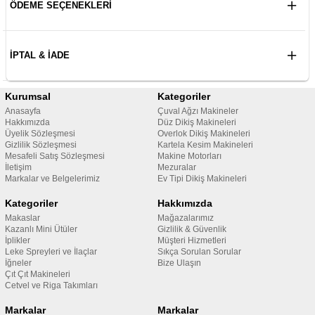
ÖDEME SEÇENEKLERI
İPTAL & İADE
Kurumsal
Kategoriler
Anasayfa
Çuval Ağzı Makineler
Hakkımızda
Düz Dikiş Makineleri
Üyelik Sözleşmesi
Overlok Dikiş Makineleri
Gizlilik Sözleşmesi
Kartela Kesim Makineleri
Mesafeli Satış Sözleşmesi
Makine Motorları
İletişim
Mezuralar
Markalar ve Belgelerimiz
Ev Tipi Dikiş Makineleri
Kategoriler
Hakkımızda
Makaslar
Mağazalarımız
Kazanlı Mini Ütüler
Gizlilik & Güvenlik
İplikler
Müşteri Hizmetleri
Leke Spreyleri ve İlaçlar
Sıkça Sorulan Sorular
İğneler
Bize Ulaşın
Çıt Çıt Makineleri
Cetvel ve Riga Takımları
Markalar
Markalar